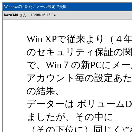
Windows7に新たにメール設定で失敗
kazu340
さん 13/08/16 15:04
Win XPで従来より（
のセキュリティ保証の
で、Win７の新PCに
アカウント毎の設定あ
の結果、
データーは ボリュームD；\”
ましたが、その中に
（その下位に）同じく\”AB