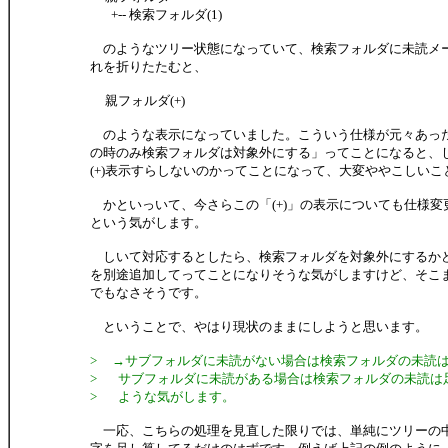
+-- 検索フォルダ(1)
のようなツリー状態になっていて、検索フォルダに未読メ
れを折りたたむと、
親フォルダ(+)
のような表示になっていました。こういう仕様が元々あった
の時のみ検索フォルダは対象外にする」ってことになると、
(+)表示すらしないのかってことになって、大変ややこしいこ
かといっいて、今さらこの「(+)」の表示についても仕様変
という気がします。
しいて対応するとしたら、検索フォルダを対象外にするか
を別途追加してってことになりそうな気がしますけど、そこ
でもなさそうです。
ということで、やはり現状のままにしようと思います。
> →サブフォルダに未読がない場合は検索フォルダの未読
> サブフォルダに未読がある場合は検索フォルダの未読は
> ような気がします。
一応、こちらの処理を見直した限りでは、単純にツリーの