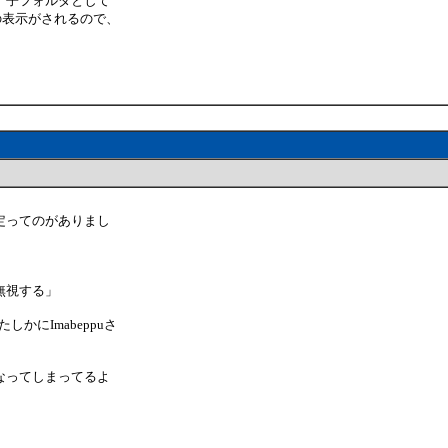
、子フォルダとして
の表示がされるので、
定ってのがありまし
無視する」
にImabeppuさ
。
なってしまってるよ