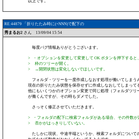
以上です。
RE:44879 「折りたたみ時に(+NNN)で配下の
秀まるお2
さん 13/09/04 15:54
毎度バグ情報ありがとうございます。
> ・オプションを変更して変更して OK ボタンを押下すると
> 枠のツリーが開く。
> →開閉状態は変化しないでほしいです。
フォルダ・ツリーを一度作成しなおす処理が働いてしまう
現在の折りたたみ状態を保存せずに作成しなおしてしまって
他にもいくつかのオプション変更で同じ処理（フォルダツリ
が働くんですが、その時もダメでした。
さっそく修正させていただきます。
> ・フォルダの配下に検索フォルダがある場合、その件数が
> 否かがはっきりしていない。
たしかに現状、中途半端というか、検索フォルダについて