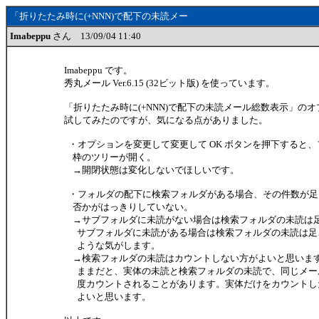
「折りたたみ時に(+NNN)で配下の未読メー
Imabeppu
さん 13/09/04 11:40
Imabeppu です。
秀丸メール Ver.6.15 (32ビット版) を使っています。
「折りたたみ時に(+NNN)で配下の未読メール総数表示」の
試してみたのですが、気になる点がありました。
・オプションを変更して変更して OK ボタンを押下すると、
枠のツリーが開く。
→開閉状態は変化しないでほしいです。
・フォルダの配下に検索フォルダがある場合、その件数が足
否かがはっきりしていない。
→サブフォルダに未読がない場合は検索フォルダの未読は
サブフォルダに未読がある場合は検索フォルダの未読は足
ような気がします。
→検索フォルダの未読はカウントしない方がよいと思いま
ままだと、実体の未読と検索フォルダの未読で、同じメー
度カウントされることがあります。実体だけをカウントし
よいと思います。