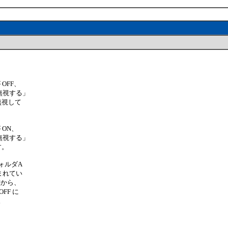
OFF、
無視する」
無視して
 ON、
無視する」
す。
ォルダA
まれてい
態から、
FF に
。