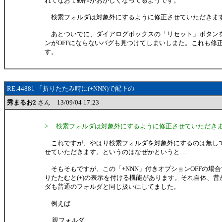
れてなおて動作がおかしくなってるようです。
検索フォルダは対象外にするように修正させていただきま
あとついでに、ダイアログボックスの「リセット」ボタン
ンがOFFにならないバグも見つけてしまいしまた。これも修
す。
RE:44881 「折りたたみ時に(+NNN)で配下の
秀まるお2
さん 13/09/04 17:23
> 検索フォルダは対象外にするように修正させていただき
これですが、やはり検索フォルダを対象外にするのは無し
せていただきます。というのはなぜかというと…
そもそもですが、この「+NNN」付きオプションOFFの場
りたたむと(+)の表示を付ける機能があります。それ自体、
ダも普通のフォルダと同じ扱いにしてました。
例えば
親フォルダ