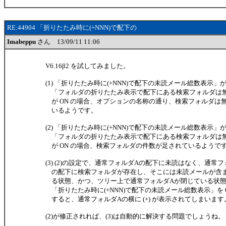
RE:44904 「折りたたみ時に(+NNN)で配下の
Imabeppu
さん 13/09/11 11:06
V6.16β2 を試してみました。
(1) 「折りたたみ時に(+NNN)で配下の未読メール総数表示」が 
「フォルダの折りたたみ表示で配下にある検索フォルダは
が ON の場合、オプションの名称の通り、検索フォルダは
いるようです。
(2) 「折りたたみ時に(+NNN)で配下の未読メール総数表示」が
「フォルダの折りたたみ表示で配下にある検索フォルダは
が ON の場合、検索フォルダの件数が足されているようで
(3) (2)の設定で、通常フォルダAの配下に未読はなく、通常フ
の配下に検索フォルダが存在し、そこには未読メールが含
る状態、かつ、ツリー上で通常フォルダAが閉じている状
「折りたたみ時に(+NNN)で配下の未読メール総数表示」を O
すると、通常フォルダAの横に (+) が表示されてしまいます
(2)が修正されれば、(3)は自動的に解決する問題でしょうね。