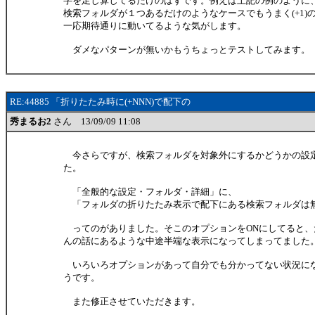
字を足し算してるだけのはずです。例えば上記の例のように
検索フォルダが１つあるだけのようなケースでもうまく(+1)
一応期待通りに動いてるような気がします。
ダメなパターンが無いかもうちょっとテストしてみます。
RE:44885 「折りたたみ時に(+NNN)で配下の
秀まるお2
さん 13/09/09 11:08
今さらですが、検索フォルダを対象外にするかどうかの設
た。
「全般的な設定・フォルダ・詳細」に、
「フォルダの折りたたみ表示で配下にある検索フォルダは
ってのがありました。そこのオプションをONにしてると、たしか
んの話にあるような中途半端な表示になってしまってました
いろいろオプションがあって自分でも分かってない状況に
うです。
また修正させていただきます。