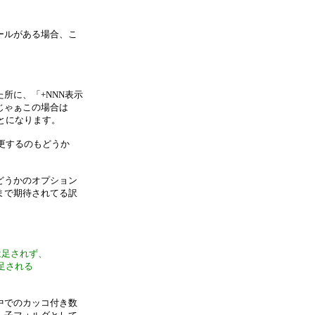
ールがある場合、こ
所に、「+NNN表示
じゃぁこの場合は
とになります。
更するのもどうか
どうかのオプション
まで期待されてる訳
は足されず、
足される
中でのカッコ付き数