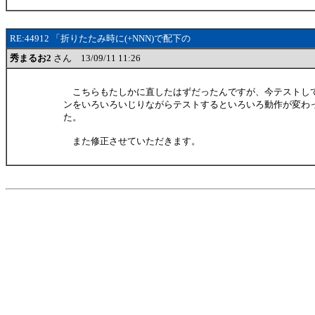
RE:44912 「折りたたみ時に(+NNN)で配下の
秀まるお2
さん 13/09/11 11:26
こちらもたしかに直したはずだったんですが、今テストし
ンをいろいろいじりながらテストするといろいろ動作が変わ
た。
また修正させていただきます。