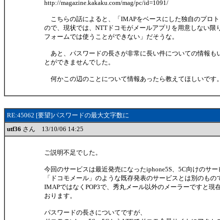
http://magazine.kakaku.com/mag/pc/id=1091/
こちらの話によると、「IMAPをベースにした独自のプロ
ので、現状では、NTTドコモがメールアプリを用意しない限
フォームでは使うことができない」だそうな。
あと、パスワードの長さが非常に長い件についての情報も
とができませんでした。
何かこの辺のことについて情報あったら教えてほしいです
RE:45062 [要望]パスワードの最大文字数に
utf36
さん 13/10/06 14:25
ご説明不足でした。
今回のサービスは最近発売になったiphone5S、5C向けのサ
「ドコモメール」のような既存発表のサービスとは別のもの
IMAPではなくPOP3で、秀丸メール以外のメーラーですと
おります。
パスワードの長さについてですが、