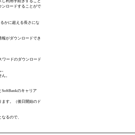
クセスし利用手続きすること
ウンロードすることがで
はるかに超える長さにな
情報がダウンロードでき
パスワードのダウンロード
ん。
せん。
ftBankのキャリア
ります。（後日開始のド
となるので、