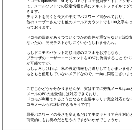
ドコモのiphone5S、5CからLTEでドコモ会員サイトにア
で、メールソフトでの設定情報と共にテキストファイルでダ
きます。
テキストを開くと長文の平文でパスワード書かれており、
他のユーザーさんでも他のメールアカウントでも100文字を
っております。
ドコモの回線がありつついくつかの条件が重ならないと設定
ないため、開発テストがしにくいかもしれませんね。
もしドコモのパケット定額回線のスマホをお持ちなら、
ブラウザのユーザーエージェントをiOS7に偽装することで
が可能ですが、
もしよろしければ、私の設定情報をお送りしてもかまいませ
もともと使用していないメアドなので、一向に問題ございま
ご存じかどうか分かりませんが、実はすでに秀丸メールはauとSo
メールのPCの送受信には対応できており、
ドコモが利用できるようになると主要キャリア完全対応とな
コモメールもPC利用できるそうです）
最長パスワードの長さを変えるだけで主要キャリア完全対応
商売的にもお奨めだと思うのですがいかがでしょうか。