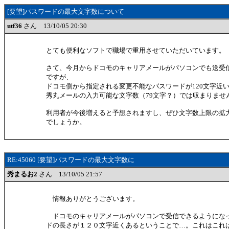
[要望]パスワードの最大文字数について
utf36
さん 13/10/05 20:30
とても便利なソフトで職場で重用させていただいています。
さて、今月からドコモのキャリアメールがパソコンでも送受
ですが、
ドコモ側から指定される変更不能なパスワードが120文字近
秀丸メールの入力可能な文字数（79文字？）では収まりませ
利用者が今後増えると予想されますし、ぜひ文字数上限の拡
でしょうか。
RE:45060 [要望]パスワードの最大文字数に
秀まるお2
さん 13/10/05 21:57
情報ありがとうございます。
ドコモのキャリアメールがパソコンで受信できるようにな
ドの長さが１２０文字近くあるということで…。これはこれ