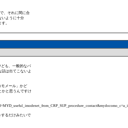
ので、それに間に合
ないように十分
ます。
すけども、一般的なパ
な話は出てこないよ
コモメール」かど
とかと思うんですけ
xcid=MYD_useful_imodenet_from_CRP_SUP_procedure_contact&mydocomo_c=a_
をするだけみたいで