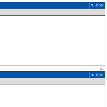
No.45060
[
△
]
No.45061