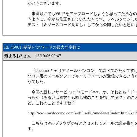
がとうございます。
来週頭にでもV6.17をアップロードしようと思ってた所な
うように、今から修正させていただきます。レベルダウンし
テスト（＆ソースコード見直し）してから公開したいと思い
RE:45061 [要望]パスワードの最大文字数に
秀まるお2
さん 13/10/06 09:47
「docomo キャリアメール パソコン」で調べてみたんで
ソコン用のメールソフトでキャリアメールが受信できるよう
うでした。
今回の新しいサービスは「iモード.net」か、それとも「ド
っちか（あるいは両方とも同じ物のことを指してる？）のこ
ど、これのことですよね？
http://www.mydocomo.com/web/useful/imodenet/index.html?
こちらはWebブラウザからアクセスしてメールの読み書き
す。