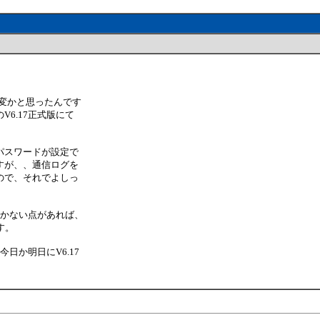
変かと思ったんです
6.17正式版にて
パスワードが設定で
すが、、通信ログを
ので、それでよしっ
いかない点があれば、
す。
日か明日にV6.17