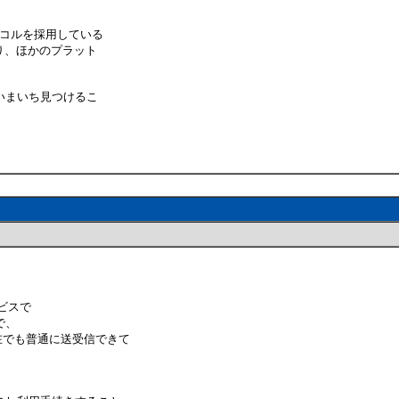
トコルを採用している
り、ほかのプラット
いまいち見つけるこ
。
ービスで
で、
現在でも普通に送受信できて