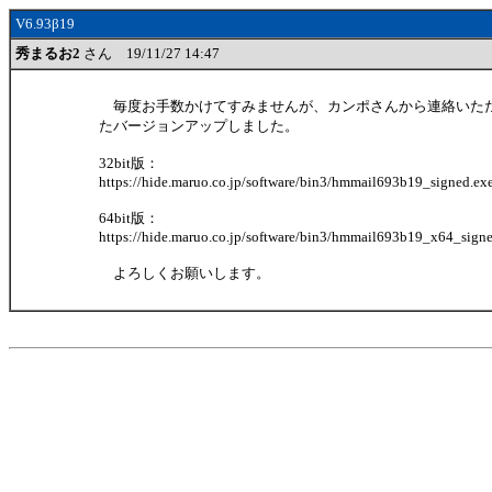
V6.93β19
秀まるお2
さん 19/11/27 14:47
毎度お手数かけてすみませんが、カンポさんから連絡いた
たバージョンアップしました。
32bit版：
https://hide.maruo.co.jp/software/bin3/hmmail693b19_signed.ex
64bit版：
https://hide.maruo.co.jp/software/bin3/hmmail693b19_x64_sign
よろしくお願いします。