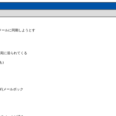
丸メールに同期しようとす
ウント宛に送られてくる
も)
うフォルダ(メールボック