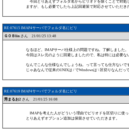
今回とりあえずフォルダ名からピリオドを除くことで対処
ますが、もし必要でしたら上記回避策で対応させていただき
RE:07615 IMAP4サーバでフォルダ名にピリ
ＧＯＢlin
さん 21/01/25 13:48
なるほど。IMAPサーバ仕様上の問題ですね。了解しました。
今回はスレ元のように回避しましたので、私は特には必要な
なんでこんな仕様なんでしょうね。って言っても仕方ないで
じゃあなんで従来のUNIXは / でWindowsは \ 区切りなん
RE:07619 IMAP4サーバでフォルダ名にピリ
秀まるお2
さん 21/01/25 16:08
IMAPを考えた人がどういう理由でピリオドを区切りに使
とりあえずオプション追加は保留させていただきます。