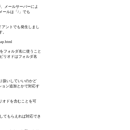
が、メールサーバーによ
メールは「/」でも
イアントでも発生しまし
ます。
map.html
ドをフォルダ名に使うこと
と、ピリオドはフォルダ名
り扱いしていいのかど
ション追加とかで対応す
リオドを含むことを可
してもらえれば対応でき