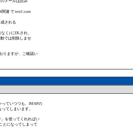
。手順2のメールは読み
連 で test1.com
下に生成される
ではなく) にDLされ、
ため自動では削除しませ
しておりますが、ご確認い
っていつつも、IMAPの
なってしまいます。
/」を使ってくれればい
ことになってしまって