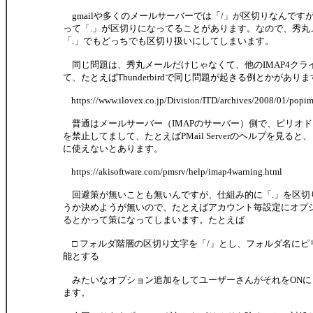
gmailや多くのメールサーバーでは「/」が区切りなんです
って「.」が区切りになってることがあります。なので、秀丸
「.」でもどっちでも区切り扱いにしてしまいます。
同じ問題は、秀丸メールだけじゃなくて、他のIMAP4クラ
て、たとえばThunderbirdで同じ問題が起きる例とかがあり
https://www.ilovex.co.jp/Division/ITD/archives/2008/01/popi
普通はメールサーバー（IMAPのサーバー）側で、ピリオ
を禁止してまして、たとえばPMail Serverのヘルプを見る
に使えないとあります。
https://akisoftware.com/pmsrv/help/imap4warning.html
回避策が無いことも無いんですが、仕組み的に「.」を区切
うか決めようが無いので、たとえばアカウント毎設定にオプ
るとかって策になってしまいます。たとえば
□ フォルダ階層の区切り文字を「/」とし、フォルダ名にピ
能とする
みたいなオプション追加をしてユーザーさんがそれをONに
ます。