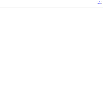
[
△
]