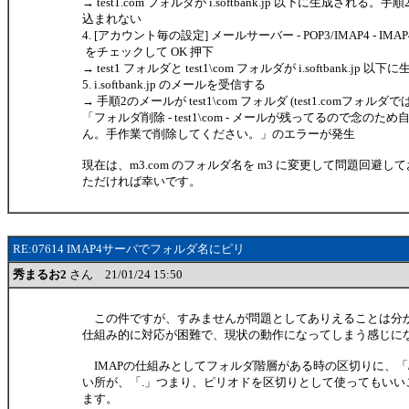
→ test1.com フォルダが i.softbank.jp 以下に生成される
込まれない
4. [アカウント毎の設定] メールサーバー - POP3/IMAP4 - IMAP4関
をチェックして OK 押下
→ test1 フォルダと test1\com フォルダが i.softbank.jp 以
5. i.softbank.jp のメールを受信する
→ 手順2のメールが test1\com フォルダ (test1.comフォルダ
「フォルダ削除 - test1\com - メールが残ってるので念の
ん。手作業で削除してください。」のエラーが発生
現在は、m3.com のフォルダ名を m3 に変更して問題回避
ただければ幸いです。
RE:07614 IMAP4サーバでフォルダ名にピリ
秀まるお2
さん 21/01/24 15:50
この件ですが、すみませんが問題としてありえることは分か
仕組み的に対応が困難で、現状の動作になってしまう感じに
IMAPの仕組みとしてフォルダ階層がある時の区切りに、「
い所が、「.」つまり、ピリオドを区切りとして使ってもいい
ます。