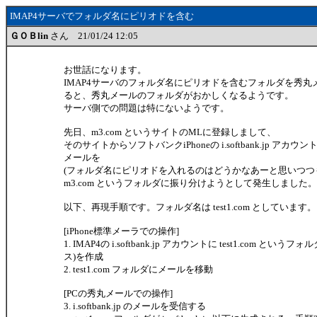
IMAP4サーバでフォルダ名にピリオドを含む
ＧＯＢlin
さん 21/01/24 12:05
お世話になります。
IMAP4サーバのフォルダ名にピリオドを含むフォルダを秀
ると、秀丸メールのフォルダがおかしくなるようです。
サーバ側での問題は特にないようです。
先日、m3.com というサイトのMLに登録しまして、
そのサイトからソフトバンクiPhoneの i.softbank.jp アカ
メールを
(フォルダ名にピリオドを入れるのはどうかなあーと思いつつ
m3.com というフォルダに振り分けようとして発生しました。
以下、再現手順です。フォルダ名は test1.com としています。
[iPhone標準メーラでの操作]
1. IMAP4の i.softbank.jp アカウントに test1.com とい
ス)を作成
2. test1.com フォルダにメールを移動
[PCの秀丸メールでの操作]
3. i.softbank.jp のメールを受信する