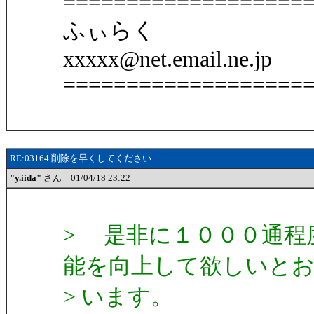
===================
ふぃらく
xxxxx@net.email.ne.jp
===================
RE:03164 削除を早くしてください
"y.iida"
さん 01/04/18 23:22
> 是非に１０００通程
能を向上して欲しいと
> います。