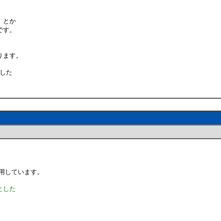
」とか
です。
。
ります。
とした
適座引用しています。
とした