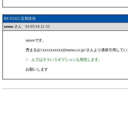
RE:03322 定期送信
tatuto
さん 01/05/16 21:55
tatutoです。
秀まるお<xxxxxxxxxx@maruo.co.jp>さんより適座引用して
> んではそういうオプションも用意します。
お願いします