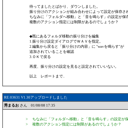
待ってましたとばかり、ダウンしました。
振り分けのアクションが組み合わせによって設定が保存さ
ちなみに「フォルダへ移動」と「音を鳴らす」の設定が保
複数のアクション指定には制限があるのでしょうか？
◆既にあるフォルダ移動の振り分けを編集
1.振り分け設定ダイアログでＷＡＶを指定。
2.編集から戻ると「振り分けの内容」に "wavを鳴らす"が
追加されていることを確認
3.ＯＫで戻る
再度、振り分けの設定を見ると設定されていいない。
以上 レポートまで..
RE:03631 V1.30アップロードしました
秀まるお
さん 01/08/08 17:35
> ちなみに「フォルダへ移動」と「音を鳴らす」の設定が
> 複数のアクション指定には制限があるのでしょうか？