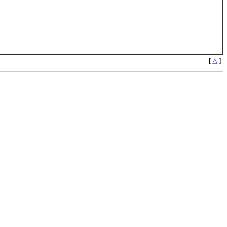
[
△
]