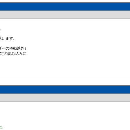
た。
思います。
ダへの移動以外）
設定の読み込みに
た。