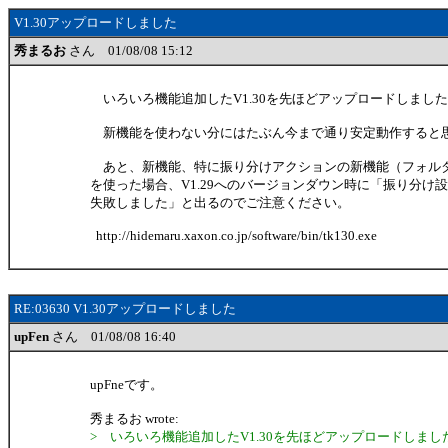
V1.30アップロードしました
秀まるお
さん 01/08/08 15:12
いろいろ機能追加したV1.30を先ほどアップロードしまし
新機能を使わない分にはたぶん今まで通り安定動作すると
あと、新機能、特に振り分けアクションの新機能（フォル
を使った場合、V1.29へのバージョンダウン時に「振り分け
失敗しました」と出るのでご注意ください。
http://hidemaru.xaxon.co.jp/software/bin/tk130.exe
RE:03630 V1.30アップロードしました
upFen
さん 01/08/08 16:40
upFneです。
秀まるお wrote:
> いろいろ機能追加したV1.30を先ほどアップロードしまし