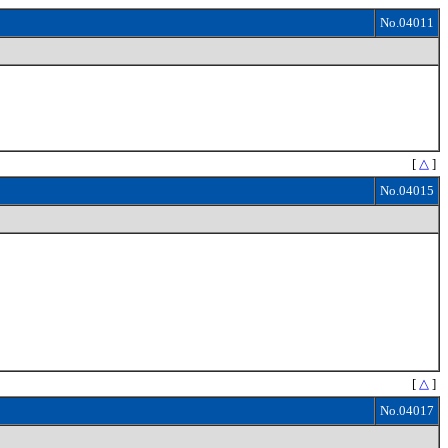
No.04011
[
△
]
No.04015
[
△
]
No.04017