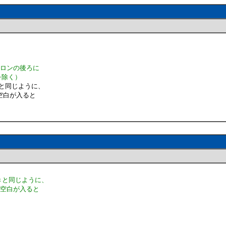
ずコロンの後ろに
を除く）
きと同じように、
角空白が入ると
きと同じように、
半角空白が入ると