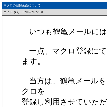
マクロの登録画面について
エイト
さん 02/02/26 22:38
いつも鶴亀メールには
一点、マクロ登録にて
ます。
当方は、鶴亀メールを
クロを
登録し利用させていた