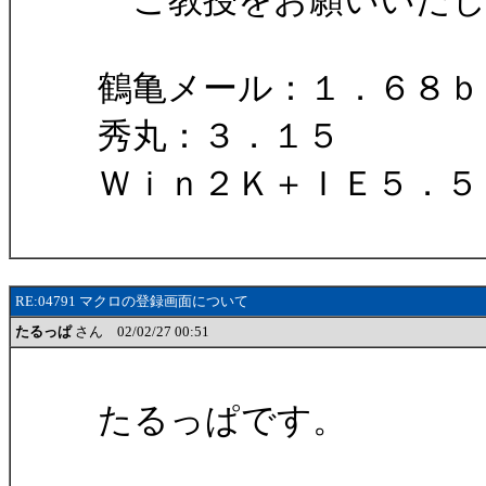
ご教授をお願いいたし
鶴亀メール：１．６８ｂ
秀丸：３．１５
Ｗｉｎ２Ｋ＋ＩＥ５．５
RE:04791 マクロの登録画面について
たるっぱ
さん 02/02/27 00:51
たるっぱです。