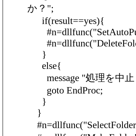
か？";
if(result==yes){
#n=dllfunc("SetAutoPush
#n=dllfunc("DeleteFold
}
else{
message "処理を中止
goto EndProc;
}
}
#n=dllfunc("SelectFolde