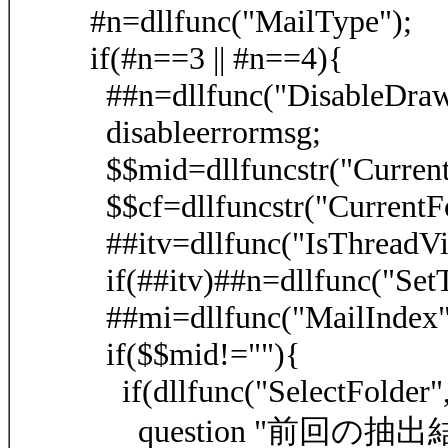
#n=dllfunc("MailType");
if(#n==3 || #n==4){
##n=dllfunc("DisableDraw
disableerrormsg;
$$mid=dllfuncstr("Curren
$$cf=dllfuncstr("CurrentFo
##itv=dllfunc("IsThreadVi
if(##itv)##n=dllfunc("Set
##mi=dllfunc("MailIndex"
if($$mid!=""){
if(dllfunc("SelectFolder",
question "前回