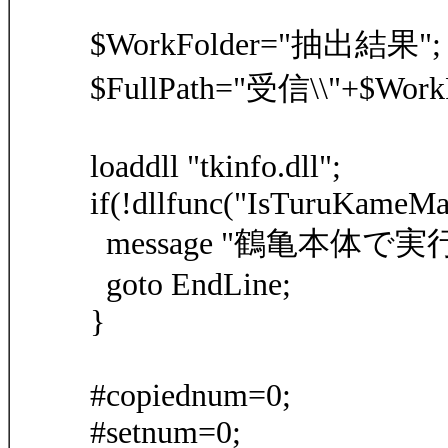
$WorkFolder="抽出結果";
$FullPath="受信\\"+$WorkF
loaddll "tkinfo.dll";
if(!dllfunc("IsTuruKameMa
message "鶴亀本体で
goto EndLine;
}
#copiednum=0;
#setnum=0;