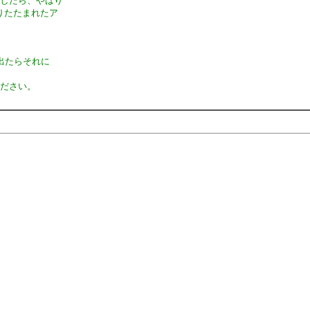
直したら、やはり
折りたたまれたア
が出たらそれに
ください。