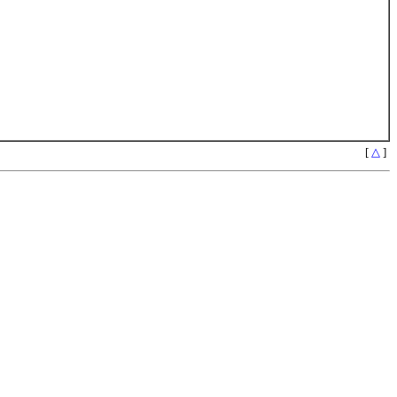
[
△
]