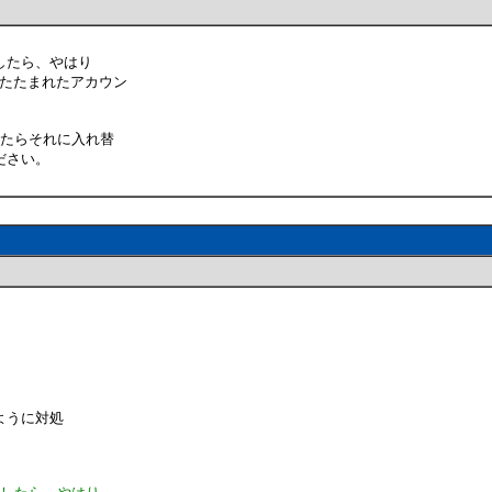
したら、やはり
折りたたまれたアカウン
出たらそれに入れ替
ださい。
ように対処