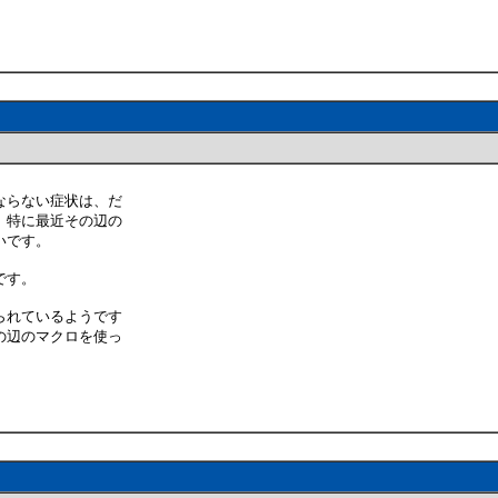
ならない症状は、だ
、特に最近その辺の
いです。
です。
られているようです
の辺のマクロを使っ