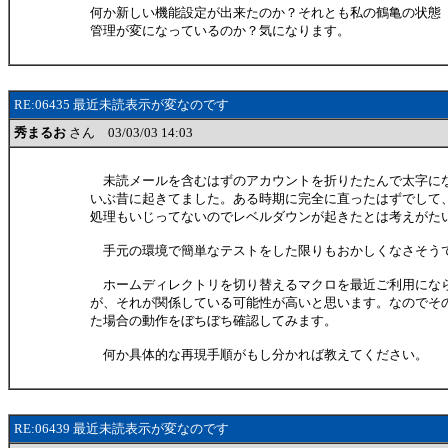
何か新しい機能設定が出来たのか？それとも私の鶴亀の状態
管理が変になっているのか？気になります。
RE:06435 最近未読表示が変なのです
秀まるお
さん 03/03/03 14:03
未読メールを含むはずのアカウントを折りたたんで太字に
いぶ昔に起きてました。ある時期に完全に直ったはずでして
処理もいじってないのでレベルダウンが起きたとは考えがた
手元の環境で簡単なテストをした限りもおかしくなさそう
ホームディレクトリを切り替えるマクロを最近ご利用にな
が、それが関係している可能性が高いと思います。なのでそ
た場合の動作をぼちぼち確認してみます。
何か具体的な再現手順がもし分かれば教えてください。
RE:06439 最近未読表示が変なのです