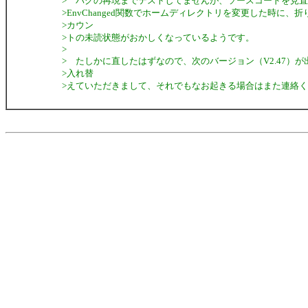
> バグの再現までテストしてませんが、ソースコードを見
>EnvChanged関数でホームディレクトリを変更した時に、
>カウン
>トの未読状態がおかしくなっているようです。
>
> たしかに直したはずなので、次のバージョン（V2.47）
>入れ替
>えていただきまして、それでもなお起きる場合はまた連絡