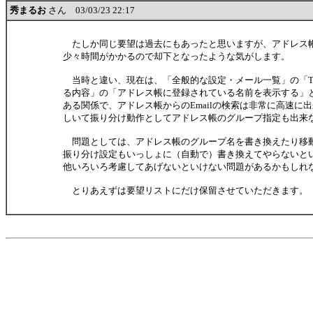
秀まるお
さん 03/03/23 22:17
たしか同じ要望は過去にもあったと思いますが、アドレス
少々時間がかかるので却下となったような気がします。
当時と違い、現在は、「全般的な設定・メール一覧」の「To/
る内容」の「アドレス帳に登録されている名前を表示する」
ある関係で、アドレス帳からのEmailの検索は非常に高速に
しいて振り分け動作としてアドレス帳のグループ指定も出来
問題としては、アドレス帳のグループ名を書き換えたり移
振り分け設定もいっしょに（自動で）書き換えてやらないと
他いろいろ考慮してあげないといけない問題があるかもしれ
とりあえずは要望リストにだけ保留させていただきます。