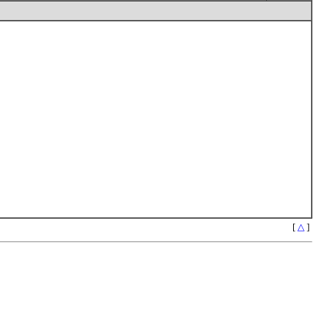
[
△
]