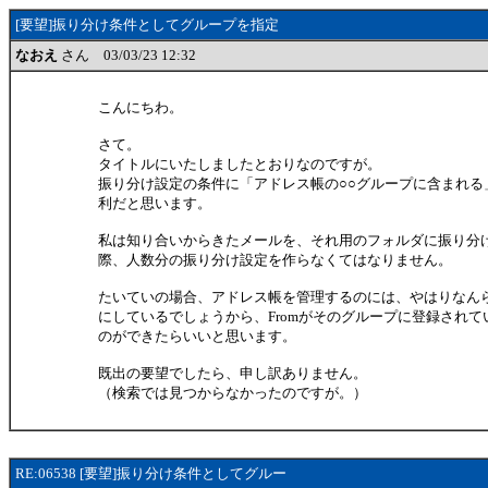
[要望]振り分け条件としてグループを指定
なおえ
さん 03/03/23 12:32
こんにちわ。
さて。
タイトルにいたしましたとおりなのですが。
振り分け設定の条件に「アドレス帳の○○グループに含まれる
利だと思います。
私は知り合いからきたメールを、それ用のフォルダに振り分
際、人数分の振り分け設定を作らなくてはなりません。
たいていの場合、アドレス帳を管理するのには、やはりなん
にしているでしょうから、Fromがそのグループに登録され
のができたらいいと思います。
既出の要望でしたら、申し訳ありません。
（検索では見つからなかったのですが。）
RE:06538 [要望]振り分け条件としてグルー