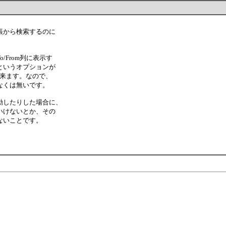
帳から検索するのに
From列に表示す
というオプションが
出来ます。なので、
なくは無いです。
動したりした場合に、
いけないとか、その
ないことです。