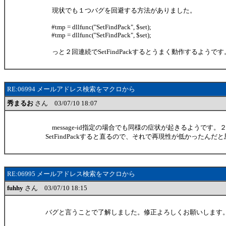
現状でも１つバグを回避する方法がありました。
#tmp = dllfunc("SetFindPack", $set);
#tmp = dllfunc("SetFindPack", $set);
っと２回連続でSetFindPackするとうまく動作するようです
RE:06994 メールアドレス検索をマクロから
秀まるお
さん 03/07/10 18:07
message-id指定の場合でも同様の症状が起きるようです。
SetFindPackすると直るので、それで再現性が低かったんだ
RE:06995 メールアドレス検索をマクロから
fuhhy
さん 03/07/10 18:15
バグと言うことで了解しました。修正よろしくお願いします