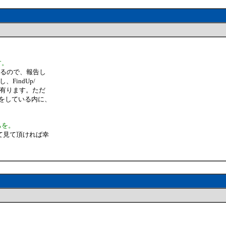
す。
るので、報告し
し、FindUp/
とが有ります。ただ
をしている内に、
ちを。
て見て頂ければ幸