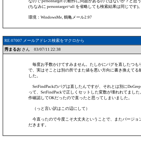
なので persontarget の動作に問題があるのではないか？と
(ちなみに persontarget=all を省略しても検索結果は同じです)
環境：WindowsMe, 鶴亀メール2.97
RE:07007 メールアドレス検索をマクロから
秀まるお
さん 03/07/11 22:38
毎度お手数かけてすみません。たしかにバグを直したつも
で、実はそことは別の所でまた値を悪い方向に書き換えてる
した。
SetFindPackのバグは直したんですが、それとは別にDoGr
って、SetFindPackで正しくセットした変数が壊れれてました。Se
作確認してOKだったので直ったと思ってしまいました。
（っと言い訳はこの辺にして）
今直ったので今度こそ大丈夫ということで、またバージョ
だきます。