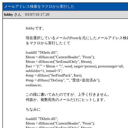
メールアドレス検索をマクロから実行した
fuhhy
さん 03/07/10 17:20
fuhhyです。
現在選択しているメールのFromを元にしたメールアドレス検
をマクロから実行したくて
loaddll "TKInfo.dll";
$from = dllfuncstr("CurrentHeader", "From");
$from = dllfuncstr("SetEmailOnly", $from);
$set = "(\"" + $from + "\", word, target=person), persontarget=all,
subfolder=1, inmail=3";
#tmp = dllfunc("SetFindPack", $set);
#tmp = dllfunc("DoGrep", "", "受信+送信済み");
endmacro;
この様に書いてみたのですが、上手く行きません。
何故か、複数宛先のメールだけにヒットします。
ちなみに
loaddll "TKInfo.dll";
$from = dllfuncstr("CurrentHeader", "From");
$from = dllfuncstr("SetEmailOnly", $from);