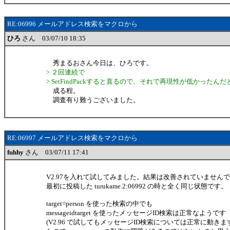
RE:06996 メールアドレス検索をマクロから
ひろ
さん 03/07/10 18:35
秀まるおさん今日は、ひろです。
> ２回連続で
> SetFindPackすると直るので、それで再現性が低かったん
成る程。
調査有り難うございました。
RE:06997 メールアドレス検索をマクロから
fuhhy
さん 03/07/11 17:41
V2.97を入れて試してみました。結果は改善されていません
最初に投稿した turukame.2:06992 の時と全く同じ状態です。
target=person を使った検索の中でも
messageidtarget を使ったメッセージID検索は正常なようです
(V2.96 で試してもメッセージID検索については正常に動きま