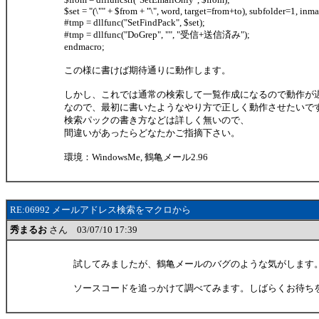
$set = "(\"" + $from + "\", word, target=from+to), subfolder=1, inma
#tmp = dllfunc("SetFindPack", $set);
#tmp = dllfunc("DoGrep", "", "受信+送信済み");
endmacro;
この様に書けば期待通りに動作します。
しかし、これでは通常の検索して一覧作成になるので動作が
なので、最初に書いたようなやり方で正しく動作させたいで
検索パックの書き方などは詳しく無いので、
間違いがあったらどなたかご指摘下さい。
環境：WindowsMe, 鶴亀メール2.96
RE:06992 メールアドレス検索をマクロから
秀まるお
さん 03/07/10 17:39
試してみましたが、鶴亀メールのバグのような気がします
ソースコードを追っかけて調べてみます。しばらくお待ち