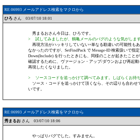
RE:06993 メールアドレス検索をマクロから
ひろ
さん 03/07/10 18:01
秀まるおさん今日は、ひろです。
> 試してみましたが、鶴亀メールのバグのような気がしま
再現方法がハッキリしていない+単なる勘違いの可能性もあ
なかったのですが、SetFindPack で Mesage-ID 検索扱いで指定
Down(Include) を行ったときにも、同様のことが起きたこ
確認するために、ヴァージョン・アップ/ダウンおよび再起動
再現したくなりました。
> ソースコードを追っかけて調べてみます。しばらくお待
ソース・コードを追っかけて頂くなら、その辺りも合わせ
いです。
RE:06993 メールアドレス検索をマクロから
秀まるお
さん 03/07/10 18:06
やっぱりバグでした。すみません。