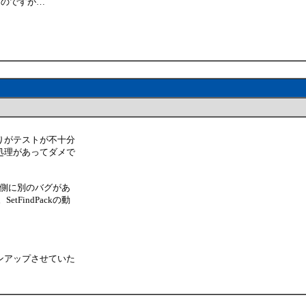
思うのですが…
。
りがテストが不十分
処理があってダメで
ep側に別のバグがあ
tFindPackの動
ンアップさせていた