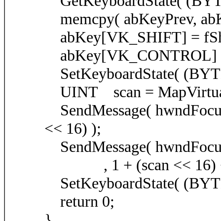
GetKeyboardState( (BYT
memcpy( abKeyPrev, abKey
abKey[VK_SHIFT] = fShif
abKey[VK_CONTROL] = fC
SetKeyboardState( (BYT
UINT scan = MapVirtualK
SendMessage( hwndFocu
<< 16) );
SendMessage( hwndFocu
, 1 + (scan << 16) + 
SetKeyboardState( (BYTE
return 0;
}