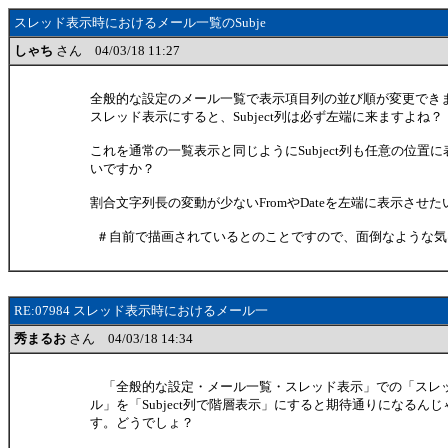
スレッド表示時におけるメール一覧のSubje
しゃち
さん 04/03/18 11:27
全般的な設定のメール一覧で表示項目列の並び順が変更でき
スレッド表示にすると、Subject列は必ず左端に来ますよね？
これを通常の一覧表示と同じようにSubject列も任意の位置
いですか？
割合文字列長の変動が少ないFromやDateを左端に表示させ
＃自前で描画されているとのことですので、面倒なような気
RE:07984 スレッド表示時におけるメール一
秀まるお
さん 04/03/18 14:34
「全般的な設定・メール一覧・スレッド表示」での「スレ
ル」を「Subject列で階層表示」にすると期待通りになるん
す。どうでしょ？