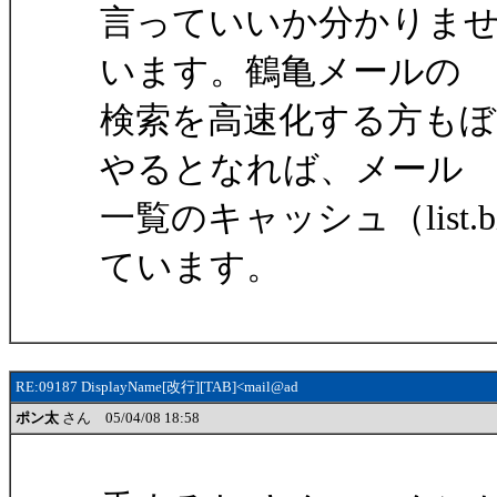
言っていいか分かりま
います。鶴亀メールの
検索を高速化する方も
やるとなれば、メール
一覧のキャッシュ（list
ています。
RE:09187 DisplayName[改行][TAB]<mail@ad
ポン太
さん 05/04/08 18:58