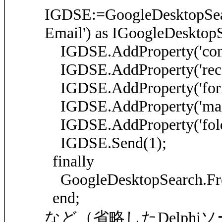
IGDSE:=GoogleDesktopSea
Email') as IGoogleDesktop
IGDSE.AddProperty('conte
IGDSE.AddProperty('rece
IGDSE.AddProperty('format
IGDSE.AddProperty('mail_
IGDSE.AddProperty('fold
IGDSE.Send(1);
finally
GoogleDesktopSearch.Fr
end;
など（省略したDelph