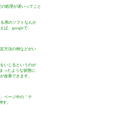
、特定の処理が遅いってこと
化する用のソフトなんか
、googleで、
設定方法の例などがい
定をいじるというのが
固まったような状態に
状が改善できます。
語」ページ中の「テ
押す。