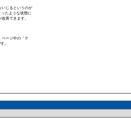
をいじるというのが
固まったような状態に
が改善できます。
」ページ中の「テ
押す。