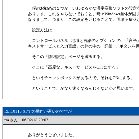
僕のお勧めの１つが、いわゆるかな漢字変換ソフトの設定
あります。これをやらないでおくと、時々Windows自体が
なりまして、つまり、この設定をいじることで、固まる症状
設定方法は、
コントロールパネル - 地域と言語のオプション の、「言語
キストサービスと入力言語」の枠の中の「詳細...」ボタンを
そこの「詳細設定」ページを選択する。
そこに「高度なテキストサービスをOFFにする」
というチェックボックスがあるので、それをONにする。
ということで、かなり速くなるんじゃないかと思います。
RE:10115 XPでの動作が遅いのですが
tm
さん 06/02/18 20:03
ありがとうございました。