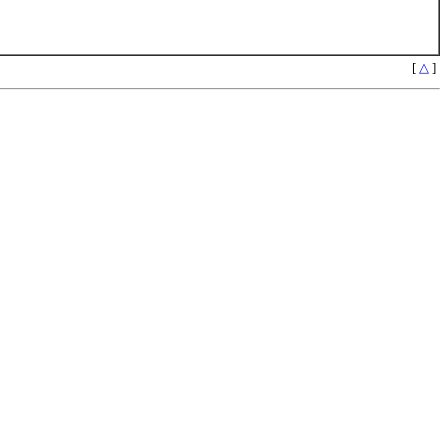
[
△
]