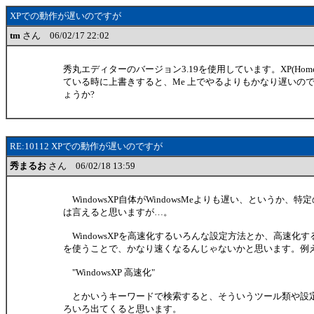
XPでの動作が遅いのですが
tm
さん 06/02/17 22:02
秀丸エディターのバージョン3.19を使用しています。XP(Home ed
ている時に上書きすると、Me 上でやるよりもかなり遅いの
ょうか?
RE:10112 XPでの動作が遅いのですが
秀まるお
さん 06/02/18 13:59
WindowsXP自体がWindowsMeよりも遅い、というか、
は言えると思いますが…。
WindowsXPを高速化するいろんな設定方法とか、高速化
を使うことで、かなり速くなるんじゃないかと思います。例えば
"WindowsXP 高速化"
とかいうキーワードで検索すると、そういうツール類や設
ろいろ出てくると思います。