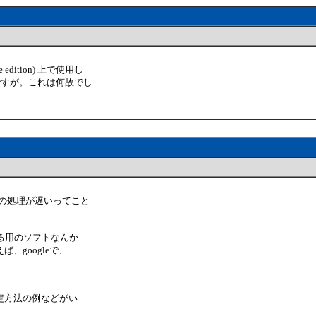
ition) 上で使用し
ですが。これは何故でし
特定の処理が遅いってこと
する用のソフトなんか
、googleで、
定方法の例などがい