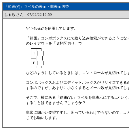
「範囲(V)」ラベルの表示・非表示切替
しゃち
さん 07/02/22 16:59
V4.74beta7を使用しています。
「範囲」コンボボックスにて絞り込み検索ができるようにな
のレイアウトを「３枠区切り」で
┌─┬─┐
│Ｔ│ │
├─┤ │
│Ｆ│ │
└─┴─┘
などのようにしているときには、コントロールが見切れてし
コンボボックスおよびエディットボックスがリサイズできる
するのですが、あまりに小さくするとメール数が見切れてし
そこで、横にある「範囲(V):」ラベルを非表示にする...とい
することはできませんでしょうか？
非常に細かい要望ですし、困っているわけでもないので、よろし
じでお願いします。