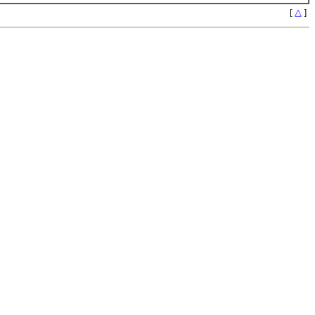
[
△
]