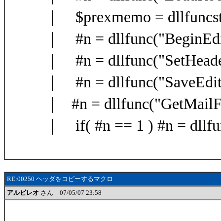
｜ $prexmemo = dllfuncst
｜ #n = dllfunc("BeginEdi
｜ #n = dllfunc("SetHead
｜ #n = dllfunc("SaveEditM
｜ #n = dllfunc("GetMailFl
｜ if( #n == 1 ) #n = dllfu
RE:00250 ヘッダをコピーするマクロ
アルビレオ
さん 07/05/07 23:58