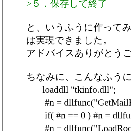
>５．保存して終了
と、いうふうに作って
は実現できました。
アドバイスありがとう
ちなみに、こんなふう
｜ loaddll "tkinfo.dll";
｜ #n = dllfunc("GetMailF
｜ if( #n == 0 ) #n = dllfu
｜ #n = dllfunc("LoadRoo