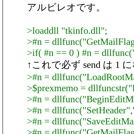
アルビレオです。
>loaddll "tkinfo.dll";
>#n = dllfunc("GetMailFlag
>if( #n == 0 ) #n = dllfunc
↑これで必ず send は 1
>#n = dllfunc("LoadRootMa
>$prexmemo = dllfuncstr(
>#n = dllfunc("BeginEditMa
>#n = dllfunc("SetHeader
>#n = dllfunc("SaveEditMai
>#n = dllfunc("GetMailFlag