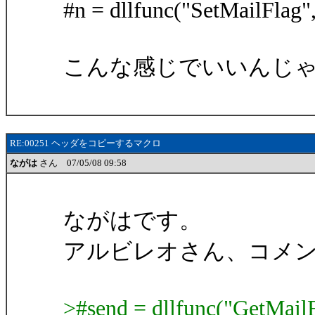
#n = dllfunc("SetMailF
こんな感じでいいんじ
RE:00251 ヘッダをコピーするマクロ
ながは
さん 07/05/08 09:58
ながはです。
アルビレオさん、コメ
>#send = dllfunc("GetM