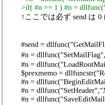
>if( #n == 1 ) #n = dllfunc
↑ここでは必ず send は
#send = dllfunc("GetMa
#n = dllfunc("SetMailFl
#n = dllfunc("LoadRootMai
$prexmemo = dllfuncstr("
#n = dllfunc("BeginEditMai
#n = dllfunc("SetHeader"
#n = dllfunc("SaveEditMail