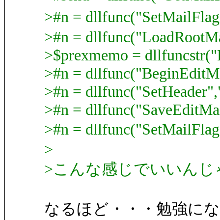
>#n = dllfunc("SetMailF
>#n = dllfunc("LoadRootMa
>$prexmemo = dllfuncstr(
>#n = dllfunc("BeginEditMa
>#n = dllfunc("SetHeader
>#n = dllfunc("SaveEditMai
>#n = dllfunc("SetMail
>
>こんな感じでいいんじ
なるほど・・・勉強に