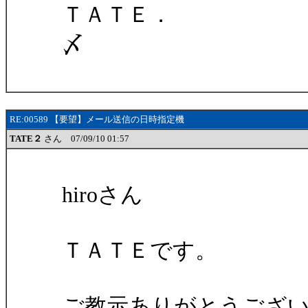
ＴＡＴＥ．
〆
RE:00589 【要望】メール送信の日時指定機
TATE２
さん 07/09/10 01:57
hiroさん
ＴＡＴＥです。
ご教示ありがとうござ