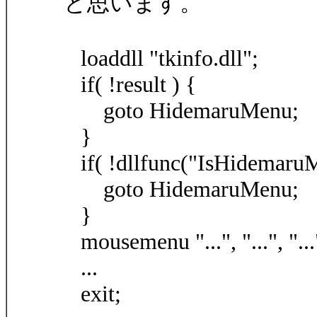
と思います。
loaddll "tkinfo.dll";
if( !result ) {
goto HidemaruMenu;
}
if( !dllfunc("IsHidemaruMa
goto HidemaruMenu;
}
mousemenu "...", "...", "...",
...
exit;