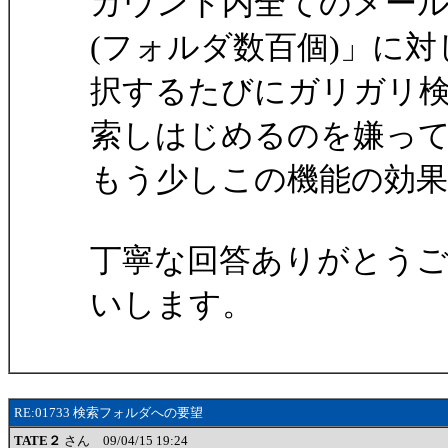
カウント内全てのメー
(フォルダ数百個)」に
択するたびにガリガリ
索しはじめるのを嫌っ
もう少しこの機能の効
丁寧な回答ありがとう
いします。
RE:01733 検索フォルダへの要望
TATE２
さん 09/04/15 19:24