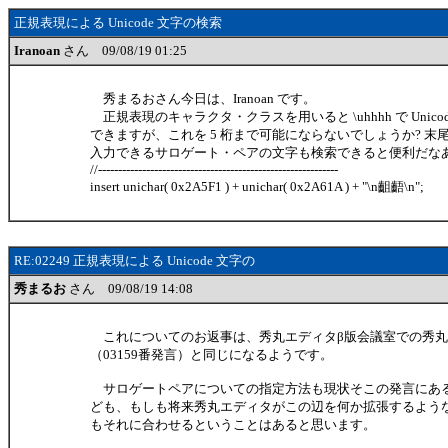
正規表現による Unicode 文字の検索
Iranoan
さん 09/08/19 01:25
秀まるおさん今日は、Iranoan です。
正規表現のキャラクタ・クラスを用いると \uhhhh で Unico
できますが、これを 5 桁まで可能にならないでしょうか? 末
入力できるサロゲート・ペアの文字も検索できると便利だな
//------------------------------------------------------------
insert unichar( 0x2A5F1 ) + unichar( 0x2A61A ) + "\n齟齬\n";
RE:02249 正規表現による Unicode 文字の
秀まるお
さん 09/08/19 14:08
これについてのお返事は、秀丸エディタβ版会議室での秀丸
（03159番発言）と同じになるようです。
サロゲートペアについての指定方法も現状そこの発言にあ
ども、もしも将来秀丸エディタがこの辺を何か拡張するようなら、H
もそれに合わせるということはあると思います。