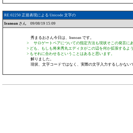
RE:02250 正規表現による Unicode 文字の
Iranoan
さん 09/08/19 15:09
秀まるおさん今日は、Iranoan です。
> サロゲートペアについての指定方法も現状そこの発言に
> ども、もしも将来秀丸エディタがこの辺を何か拡張するようなら、
> もそれに合わせるということはあると思います。
解りました。
現状、文字コードではなく、実際の文字入力するしかない