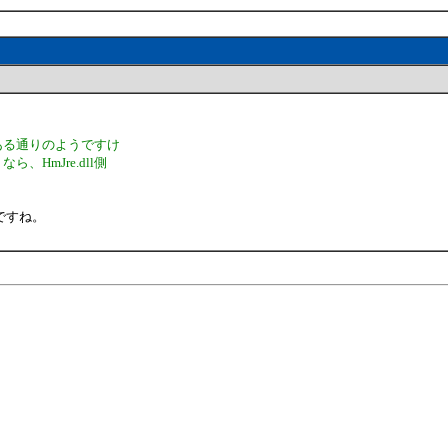
ある通りのようですけ
HmJre.dll側
ですね。