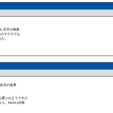
de 文字が検索
尾のマクロでも
あと。
担当の返事
る通りのようですけ
mJre.dll側