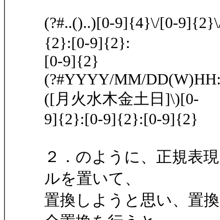
(?#..()..)[0-9]{4}\/[0-9
{2}:[0-9]{2}:
[0-9]{2}
(?#YYYY/MM/DD(W)HH:MM:
([月火水木金土日]\)[0-
9]{2}:[0-9]{2}:[0-9]{2}
２．のように、正規表
ルを置いて、
置換しようと思い、置換