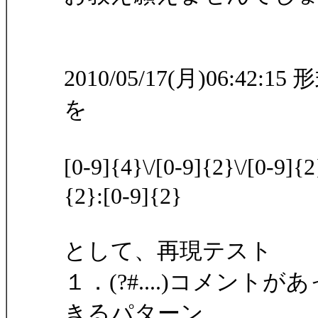
2010/05/17(月)06:
を
[0-9]{4}\/[0-9]{2}\/[0-
{2}:[0-9]{2}
として、再現テスト
１．(?#....)コメン
きるパターン。