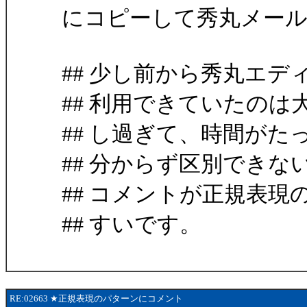
にコピーして秀丸メー
## 少し前から秀丸エ
## 利用できていたの
## し過ぎて、時間が
## 分からず区別でき
## コメントが正規表
## すいです。
RE:02663 ★正規表現のパターンにコメント