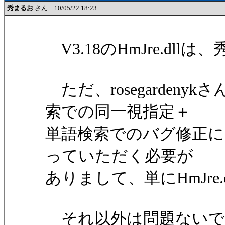
秀まるお
さん 10/05/22 18:23
V3.18のHmJre.d
ただ、rosegarden
索での同一視指定＋
単語検索でのバグ修正に
っていただく必要が
ありまして、単にHmJre
それ以外は問題ないで