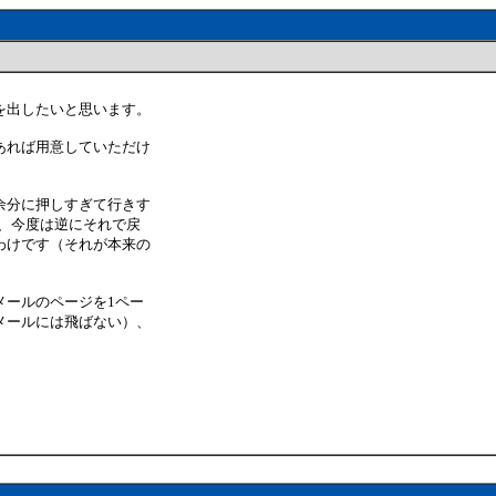
を出したいと思います。
あれば用意していただけ
余分に押しすぎて行きす
が、今度は逆にそれで戻
わけです（それが本来の
メールのページを1ペー
メールには飛ばない）、