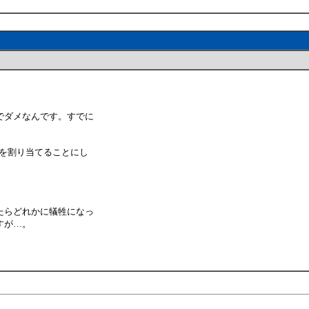
でダメなんです。すでに
それを割り当てることにし
たらどれかに犠牲になっ
すが…。