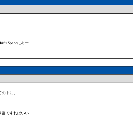
+Spaceにキー
ての中に、
割り当てすればいい