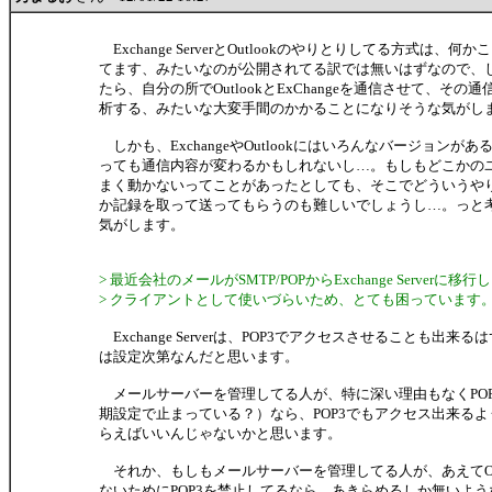
Exchange ServerとOutlookのやりとりしてる方式は、
てます、みたいなのが公開されてる訳では無いはずなので、
たら、自分の所でOutlookとExChangeを通信させて、その
析する、みたいな大変手間のかかることになりそうな気がし
しかも、ExchangeやOutlookにはいろんなバージョンが
っても通信内容が変わるかもしれないし…。もしもどこかの
まく動かないってことがあったとしても、そこでどういうや
か記録を取って送ってもらうのも難しいでしょうし…。っと
気がします。
> 最近会社のメールがSMTP/POPからExchange Serverに移
> クライアントとして使いづらいため、とても困っています
Exchange Serverは、POP3でアクセスさせることも出来
は設定次第なんだと思います。
メールサーバーを管理してる人が、特に深い理由もなくPOP
期設定で止まっている？）なら、POP3でもアクセス出来る
らえばいいんじゃないかと思います。
それか、もしもメールサーバーを管理してる人が、あえてOut
ないためにPOP3を禁止してるなら、あきらめるしか無いよ