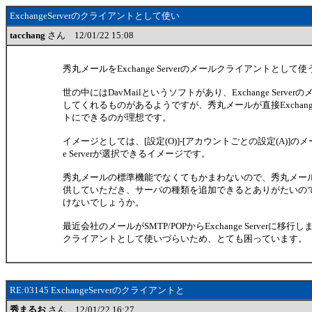
ExchangeServerのクライアントとして使い
tacchang
さん 12/01/22 15:08
秀丸メールをExchange Serverのメールクライアントとし
世の中にはDavMailというソフトがあり、Exchange Serverの
してくれるものがあるようですが、秀丸メールが直接Exchange 
トにできるのが理想です。
イメージとしては、[設定(O)]-[アカウントごとの設定(A)]のメー
e Serverが選択できるイメージです。
秀丸メールの標準機能でなくてもかまわないので、秀丸メール
供していただき、サーバの種類を追加できるとありがたいの
けないでしょうか。
最近会社のメールがSMTP/POPからExchange Serverに移行し
クライアントとして使いづらいため、とても困っています。
RE:03145 ExchangeServerのクライアントと
秀まるお
さん 12/01/22 16:27