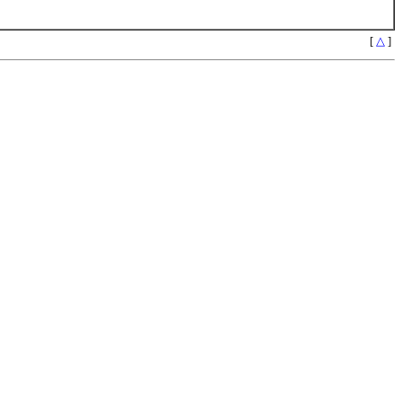
[
△
]