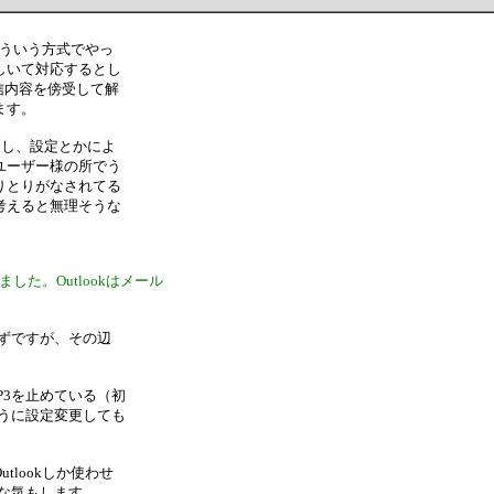
何かこういう方式でやっ
しいて対応するとし
通信内容を傍受して解
ます。
あるし、設定とかによ
ユーザー様の所でう
りとりがなされてる
考えると無理そうな
行しました。Outlookはメール
。
るはずですが、その辺
3を止めている（初
ように設定変更しても
lookしか使わせ
うな気もします。