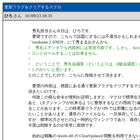
更新フラグをクリアするマクロ
ひろ
さん 01/09/23 18:35
秀丸担当さん今日は、ひろです。
要望ですので、こちらで話題にするには不適当かもしれま
「turukame.2:03929」にて秀まるおさんから、
> 秀丸エディタでも内部的には実現可能です。しかし、tkinfo
> コントロールすることは出来ません。
>
> ということで、秀丸会議室（というよりは、β版会議室）
> くのがいいと思います。
とのことでしたので、こちらに投稿させて頂きます。
要望の内容は、標題にある通り更新フラグをクリアするマ
頂きたいのです。
何故この様な命令が便利か説明しますと、マクロで標準出
あと、(タグジャンプが出来るように整形するなどの理由で) 
ることがあります。この時更新フラグが ON では邪魔になるの
たいことがあります。通常のファイルなら、一旦保存してし
すが、標準出力させたのは一時的なウィンドウであり、保存
今度は削除するのが非常に面倒です。
始めは鶴亀の tkinfo.dll の ClearUpdated 関数を利用で