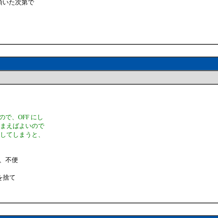
を頂いた次第で
で、OFF にし
しまえばよいので
存してしまうと、
、不便
を捨て