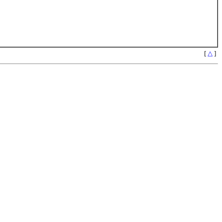
[
△
]