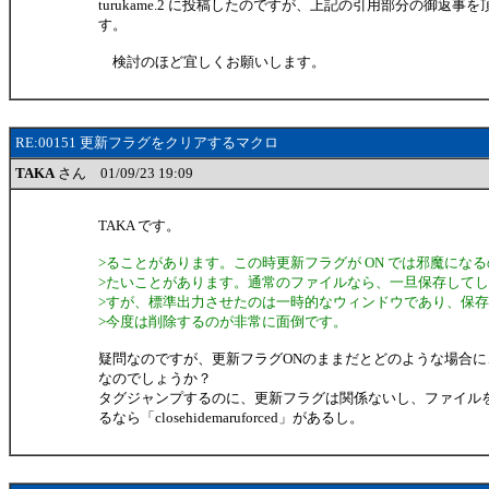
turukame.2 に投稿したのですが、上記の引用部分の御返事
す。
検討のほど宜しくお願いします。
RE:00151 更新フラグをクリアするマクロ
TAKA
さん 01/09/23 19:09
TAKA です。
>ることがあります。この時更新フラグが ON では邪魔になるの
>たいことがあります。通常のファイルなら、一旦保存して
>すが、標準出力させたのは一時的なウィンドウであり、保
>今度は削除するのが非常に面倒です。
疑問なのですが、更新フラグONのままだとどのような場合に
なのでしょうか？
タグジャンプするのに、更新フラグは関係ないし、ファイル
るなら「closehidemaruforced」があるし。