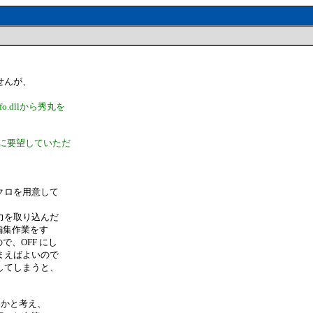
せんが、
.dllから秀丸を
に要望していただ
クロを用意して
力を取り込んだ
編集作業をす
で、OFF にし
まえばよいので
してしまうと、
きないかと考え、