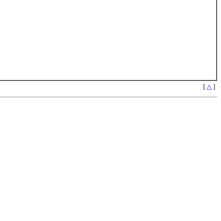
[
△
]