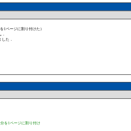
を1ページに割り付けた）
ん．
ました．
ジ分を1ページに割り付け