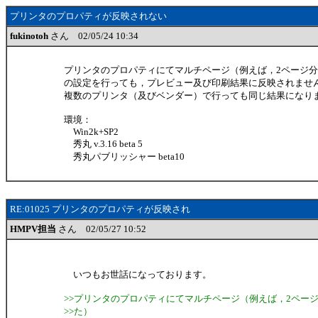
プリンタのプロパティが反映されない
fukinotoh
さん 02/05/24 10:34
プリンタのプロパティにてマルチページ（例えば，2ページ分
の設定を行っても，プレビュー及び印刷結果に反映されませ
複数のプリンタ（及びベンダー）で行っても同じ結果になり
環境：
Win2k+SP2
秀丸 v.3.16 beta 5
秀丸パブリッシャー beta10
RE:01025 プリンタのプロパティが反映され
HMPV担当
さん 02/05/27 10:52
いつもお世話になっております。
>>プリンタのプロパティにてマルチページ（例えば，2ペー
>>た）