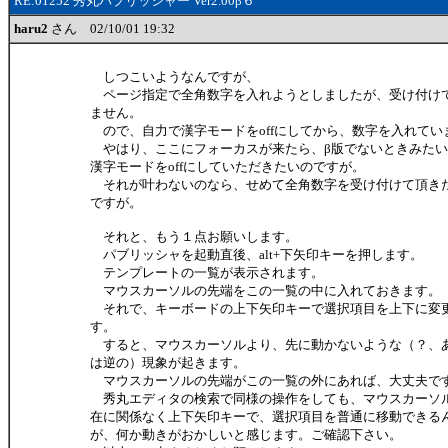
RE:01252 秀丸パブリッシャー Ver2.00β６
haru2
さん 02/10/01 19:32
しつこいようなんですが、
ページ指定で全角数字を入れようとしましたが、受け付け
ません。
ので、自力で漢字モードをoffにしてから、数字を入れてい
やはり、ここにフォーカスが来たら、β版でないときみたい
漢字モードをoffにしていただきたいのですが。
それが叶わないのなら、せめて全角数字を受け付けて頂き
ですが。
それと、もう１点お願いします。
パブリッシャを起動直後、alt+下矢印キーを押します。
テンプレートの一覧が表示されます。
マウスカーソルの先端をこの一覧の中に入れておきます。
それで、キーボードの上下矢印キーで選択項目を上下に変
す。
すると、マウスカーソルより、先に動かないような（？、
は逆の）現象が起きます。
マウスカーソルの先端がこの一覧の外にあれば、大丈夫で
秀丸エディタの検索で同様の操作をしても、マウスカーソ
在に関係なく上下矢印キーで、選択項目を普通に移動できる
が、何か動きがおかしいと感じます。ご確認下さい。