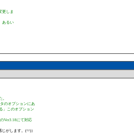
。
変更しま
、あるい
た。
ィタのオプションにあ
する」このオプション
er3.18にて対応
がします。(^^)）