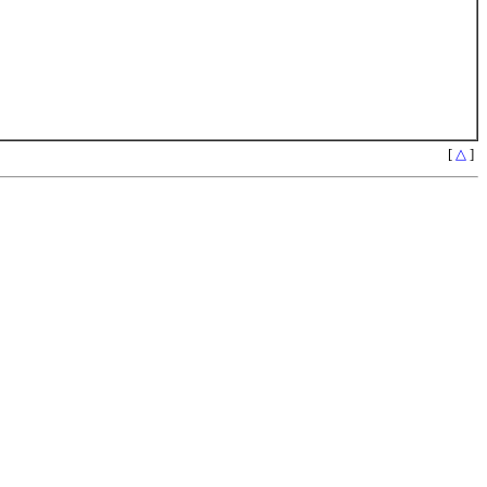
[
△
]