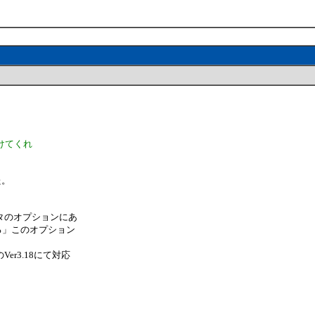
けてくれ
た。
タのオプションにあ
る」このオプション
r3.18にて対応