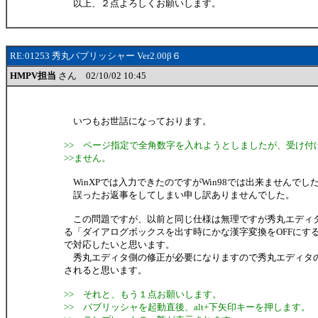
以上、２点よろしくお願いします。
RE:01253 秀丸パブリッシャー Ver2.00β６
HMPV担当
さん 02/10/02 10:45
いつもお世話になっております。
>> ページ指定で全角数字を入れようとしましたが、受け付
>>ません。
WinXPでは入力できたのですがWin98では出来ませんでし
誤ったお返事をしてしまい申し訳ありませんでした。
この問題ですが、以前と同じ仕様は無理ですが秀丸エディ
る「ダイアログボックスを出す時にかな漢字変換をOFFにす
で対応したいと思います。
秀丸エディタ側の修正が必要になりますので秀丸エディタのVe
されると思います。
>> それと、もう１点お願いします。
>> パブリッシャを起動直後、alt+下矢印キーを押します。