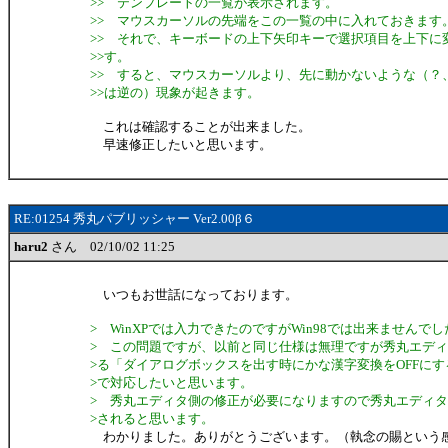
>> テンプレートの一覧が表示されます。
>> マウスカーソルの先端をこの一覧の中に入れておきます
>> それで、キーボードの上下矢印キーで選択項目を上下に
>>す。
>> すると、マウスカーソルより、先に動かないような（？
>>は逆の）現象が起きます。
これは確認することが出来ました。
早速修正したいと思います。
RE:01254 秀丸パブリッシャー Ver2.00β６
haru2
さん 02/10/02 11:25
いつもお世話になっております。
> WinXPでは入力できたのですがWin98では出来ませんでし
> この問題ですが、以前と同じ仕様は無理ですが秀丸エデ
>る「ダイアログボックスを出す時にかな漢字変換をOFFに
>で対応したいと思います。
> 秀丸エディタ側の修正が必要になりますので秀丸エディタのV
>されると思います。
わかりました。ありがとうございます。（執念の賜という感じ