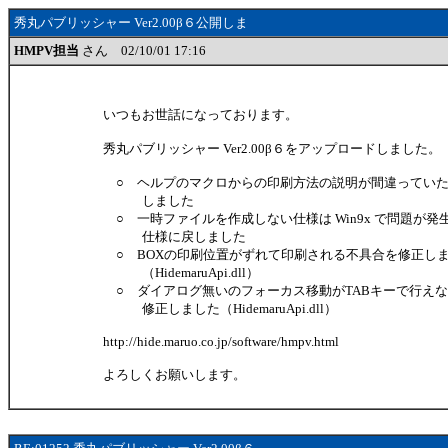
秀丸パブリッシャー Ver2.00β６公開しま
HMPV担当
さん 02/10/01 17:16
いつもお世話になっております。
秀丸パブリッシャー Ver2.00β６をアップロードしました。
○ ヘルプのマクロからの印刷方法の説明が間違っていた
しました
○ 一時ファイルを作成しない仕様は Win9x で問題が発
仕様に戻しました
○ BOXの印刷位置がずれて印刷される不具合を修正し
（HidemaruApi.dll）
○ ダイアログ無いのフォーカス移動がTABキーで行えな
修正しました（HidemaruApi.dll）
http://hide.maruo.co.jp/software/hmpv.html
よろしくお願いします。