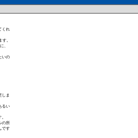
てくれ
ます。
に、
たいの
更しま
あるい
す。
ルの所
んです