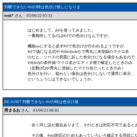
判断できない#ifの時は色分け無しになりま
tenk*
さん 03/06/22 05:31
はじめまして。β4を使ってみました。
一番期待してるのは#ifでの色分けなんですが。
機能onにすると必ず#ifで色分けが行われるようですが、
#ifで偽になる式や #ifdef(ndef) で秀丸に未登録のマクロ名
のだと、ソースの意図に反した色分けになる場合もあるので
#if(def)の条件値/マクロ名がエディタ側で確定したときのみ
（定数(式)や秀丸に登録したマクロ名だったときのみ）
色分けを行い、疑わしい場合は色分けしないで通常に表示、
というふうにはできないでしょうか。
RE:01907 判断できない#ifの時は色分け無
秀まるお
さん 03/06/23 00:02
全く同じ話が最近ありまて、そのときは対応不可であると
その後、#elif対応のためもあっていろいろ修正する羽目に