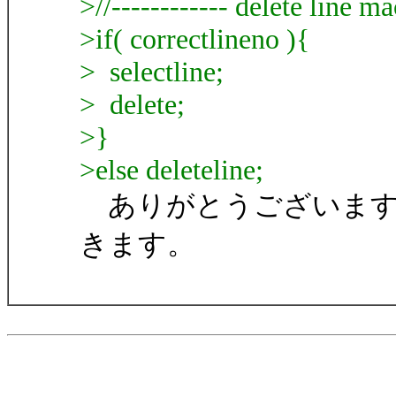
>//------------ delete line mac
>if( correctlineno ){
> selectline;
> delete;
>}
>else deleteline;
ありがとうございます
きます。