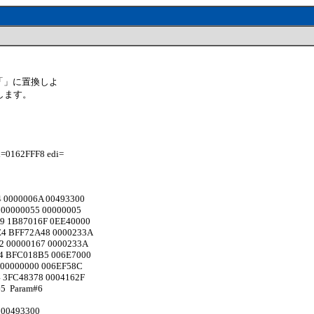
「」に置換しよ
します。
。
=0162FFF8 edi=
 0000006A 00493300
 00000055 00000005
9 1B87016F 0EE40000
E4 BFF72A48 0000233A
2 00000167 0000233A
4 BFC018B5 006E7000
 00000000 006EF58C
 3FC48378 0004162F
m#5 Param#6
 00493300