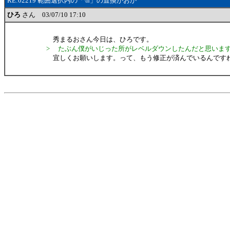
RE:02219 範囲選択内の「\n」の置換がおか
ひろ
さん 03/07/10 17:10
秀まるおさん今日は、ひろです。
> たぶん僕がいじった所がレベルダウンしたんだと思いま
宜しくお願いします。って、もう修正が済んでいるんです