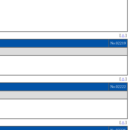
[
△
]
No.02219
[
△
]
No.02222
[
△
]