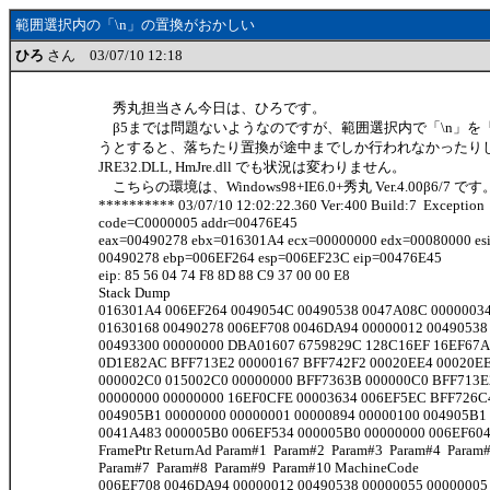
範囲選択内の「\n」の置換がおかしい
ひろ
さん 03/07/10 12:18
秀丸担当さん今日は、ひろです。
β5までは問題ないようなのですが、範囲選択内で「\n」を
うとすると、落ちたり置換が途中までしか行われなかったり
JRE32.DLL, HmJre.dll でも状況は変わりません。
こちらの環境は、Windows98+IE6.0+秀丸 Ver.4.00β6/7 です
********** 03/07/10 12:02:22.360 Ver:400 Build:7 Exception
code=C0000005 addr=00476E45
eax=00490278 ebx=016301A4 ecx=00000000 edx=00080000 esi
00490278 ebp=006EF264 esp=006EF23C eip=00476E45
eip: 85 56 04 74 F8 8D 88 C9 37 00 00 E8
Stack Dump
016301A4 006EF264 0049054C 00490538 0047A08C 00000034
01630168 00490278 006EF708 0046DA94 00000012 00490538
00493300 00000000 DBA01607 6759829C 128C16EF 16EF67A
0D1E82AC BFF713E2 00000167 BFF742F2 00020EE4 00020E
000002C0 015002C0 00000000 BFF7363B 000000C0 BFF713E
00000000 00000000 16EF0CFE 00003634 006EF5EC BFF726C
004905B1 00000000 00000001 00000894 00000100 004905B1
0041A483 000005B0 006EF534 000005B0 00000000 006EF604
FramePtr ReturnAd Param#1 Param#2 Param#3 Param#4 Para
Param#7 Param#8 Param#9 Param#10 MachineCode
006EF708 0046DA94 00000012 00490538 00000055 00000005