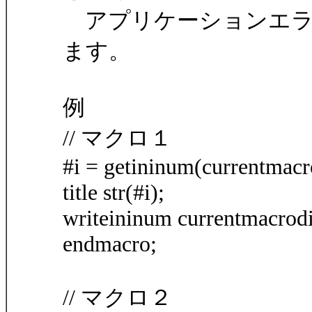
アプリケーションエラ
ます。
例
// マクロ１
#i = getininum(currentmacrodi
title str(#i);
writeininum currentmacrodirec
endmacro;
// マクロ２