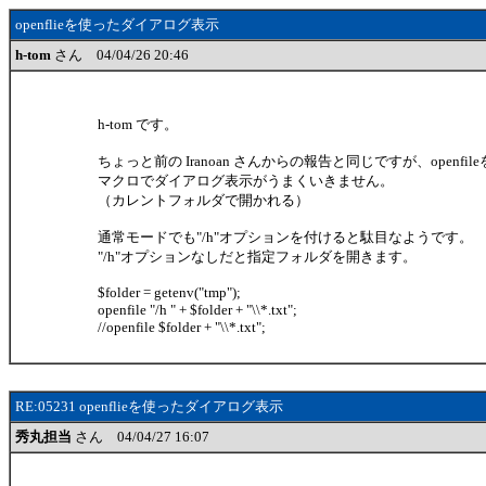
openflieを使ったダイアログ表示
h-tom
さん 04/04/26 20:46
h-tom です。
ちょっと前の Iranoan さんからの報告と同じですが、openfil
マクロでダイアログ表示がうまくいきません。
（カレントフォルダで開かれる）
通常モードでも"/h"オプションを付けると駄目なようです。
"/h"オプションなしだと指定フォルダを開きます。
$folder = getenv("tmp");
openfile "/h " + $folder + "\\*.txt";
//openfile $folder + "\\*.txt";
RE:05231 openflieを使ったダイアログ表示
秀丸担当
さん 04/04/27 16:07