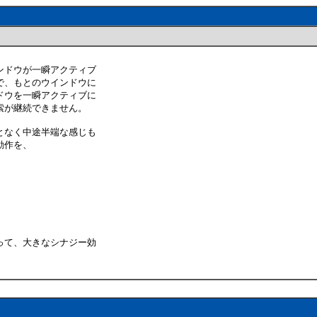
ンドウが一瞬アクティブ
で、もとのウインドウに
ドウを一瞬アクティブに
索が継続できません。
となく中途半端な感じも
動作を、
って、大きなシナジー効