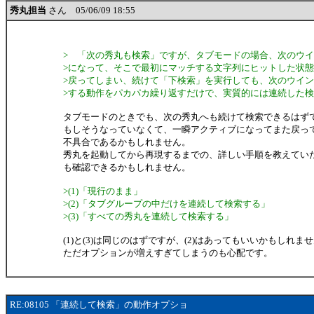
秀丸担当
さん 05/06/09 18:55
> 「次の秀丸も検索」ですが、タブモードの場合、次のウ
>になって、そこで最初にマッチする文字列にヒットした状
>戻ってしまい、続けて「下検索」を実行しても、次のウイ
>する動作をパカパカ繰り返すだけで、実質的には連続した
タブモードのときでも、次の秀丸へも続けて検索できるはず
もしそうなっていなくて、一瞬アクティブになってまた戻っ
不具合であるかもしれません。
秀丸を起動してから再現するまでの、詳しい手順を教えてい
も確認できるかもしれません。
>(1)「現行のまま」
>(2)「タブグループの中だけを連続して検索する」
>(3)「すべての秀丸を連続して検索する」
(1)と(3)は同じのはずですが、(2)はあってもいいかもしれま
ただオプションが増えすぎてしまうのも心配です。
RE:08105 「連続して検索」の動作オプショ