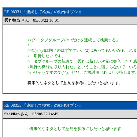
RE:08331 「連続して検索」の動作オプショ
秀丸担当
さん 05/06/22 10:01
>>(2)「タブグループの中だけを連続して検索する」
>
>>(1)と(3)は同じのはずですが、(2)はあってもいいかもしれ
> 期待したいです。
> タブグループの新設で、秀丸は新しい次元に突入したと
>流行の機能を取り入れた、ということに留まらないで、い
>がりそうですので(^^)、ぜひ、ご検討頂ければと期待します
将来的なネタとして意見を参考にしたいと思います。
RE:08355 「連続して検索」の動作オプショ
fleakflap
さん 05/06/22 14:49
>将来的なネタとして意見を参考にしたいと思います。