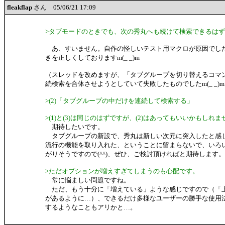
fleakflap
さん 05/06/21 17:09
>タブモードのときでも、次の秀丸へも続けて検索できるは
あ、すいません。自作の怪しいテスト用マクロが原因でし
きを正しくしておりますm(_ _)m
（スレッドを改めますが、「タブグループを切り替えるコマ
続検索を合体させようとしていて失敗したものでしたm(_ _)
>(2)「タブグループの中だけを連続して検索する」
>(1)と(3)は同じのはずですが、(2)はあってもいいかもしれま
期待したいです。
タブグループの新設で、秀丸は新しい次元に突入したと感
流行の機能を取り入れた、ということに留まらないで、いろ
がりそうですので(^^)、ぜひ、ご検討頂ければと期待します。
>ただオプションが増えすぎてしまうのも心配です。
常に悩ましい問題ですね。
ただ、もう十分に「増えている」ような感じですので（「
があるように…）、できるだけ多様なユーザーの勝手な使用
するようなこともアリかと…。