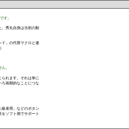
ずです。
た。秀丸自身は当初の動
ンド」の代替マクロと連
m）
せん。
じられます。それは単に
いろ画期的なことにつな
上級者用」などのボタン
法をソフト側でサポート