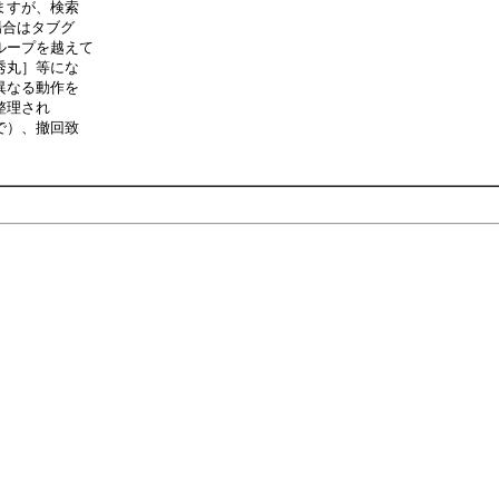
ますが、検索
場合はタブグ
ループを越えて
秀丸］等にな
異なる動作を
整理され
で）、撤回致