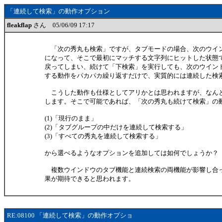
「連続して検索」の動作オプション
fleakflap
さん 05/06/09 17:17
「次の秀丸も検索」ですが、タブモードの場合、次のウイ
になって、そこで最初にマッチする文字列にヒットした状態
戻ってしまい、続けて「下検索」を実行しても、次のウイン
する動作をパカパカ繰り返すだけで、実質的には連続した検
こうした動作も仕様としてアリかとは思われますが、なん
します。そこで可能であれば、「次の秀丸も続けて検索」の
(1)「現行のまま」
(2)「タブグループの中だけを連続して検索する」
(3)「すべての秀丸を連続して検索する」
から選べるようなオプションを追加しては如何でしょうか？
複数ウインドウのタブ機能と連続検索の両機能が影響し合
果が期待できると思われます。
RE:08100 「連続して検索」の動作オプショ