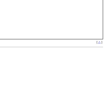
[
△
]