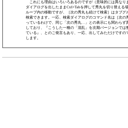
これにも理由はいろいろあるのですが（意味的には異なり
ダイアログを出したままCtrl+Tabを押して秀丸を切り替える
ループ内の移動ですが、［次の秀丸も続けて検索］はタブグ
検索できます。一応、検索ダイアログのコマンド名は［次の
っているわけで、同じ「次の秀丸…」との表示にも関わらず
しており、『こうした一種の「混乱」を次期バージョンでは
ている』、とのご発言もあり、一応、出してみただけですの
します。