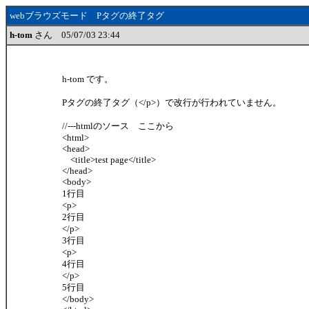
webブラウズモード Pタグの終了タグ
h-tom
さん 05/07/03 23:44
h-tom です。
Pタグの終了タグ（</p>）で改行が行われていません。
//---htmlのソース ここから
<html>
<head>
<title>test page</title>
</head>
<body>
1行目
<p>
2行目
</p>
3行目
<p>
4行目
</p>
5行目
</body>