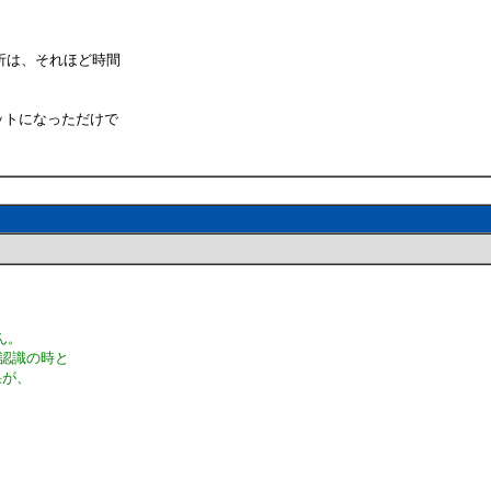
析は、それほど時間
。
ットになっただけで
ん。
動認識の時と
果が、
。