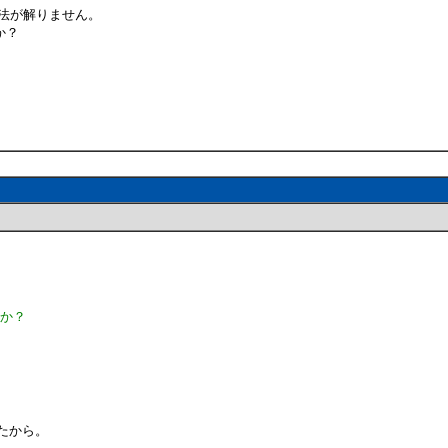
方法が解りません。
か？
か？
たから。