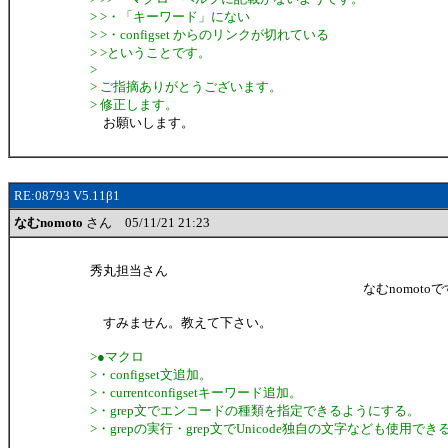
> >・「キーワード」にない
> >・configset からのリンクが切れている
> >ということです。
>
> ご指摘ありがとうございます。
> 修正します。
お願いします。
RE:08793 V5.11β1
なむnomoto
さん 05/11/21 21:23
秀丸担当さん
なむnomotoで
すみません。教えて下さい。
>●マクロ
>・configset文追加。
>・currentconfigsetキーワード追加。
>・grep文でエンコードの種類を指定できるようにする。
>・grepの実行・grep文でUnicode独自の文字なども使用で