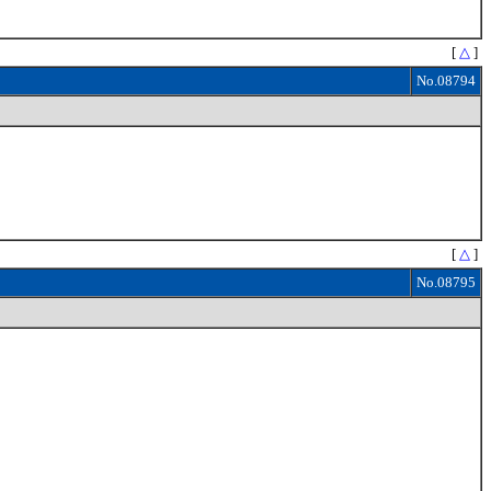
[
△
]
No.08794
[
△
]
No.08795