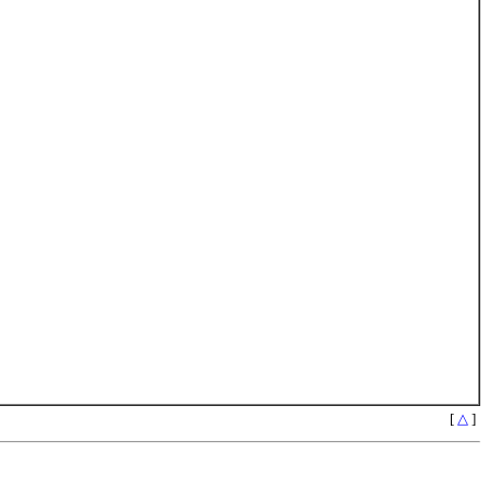
[
△
]