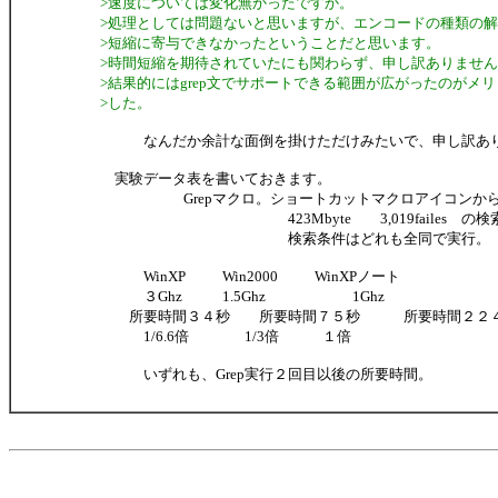
>速度については変化無かったですか。
>処理としては問題ないと思いますが、エンコードの種類の
>短縮に寄与できなかったということだと思います。
>時間短縮を期待されていたにも関わらず、申し訳ありませ
>結果的にはgrep文でサポートできる範囲が広がったのがメ
>した。
なんだか余計な面倒を掛けただけみたいで、申し訳あ
実験データ表を書いておきます。
Grepマクロ。ショートカットマクロアイコンから
423Mbyte 3,019failes の検
検索条件はどれも全同で実行。
WinXP Win2000 WinXPノート
３Ghz 1.5Ghz 1Ghz
所要時間３４秒 所要時間７５秒 所要時間２２
1/6.6倍 1/3倍 １倍
いずれも、Grep実行２回目以後の所要時間。