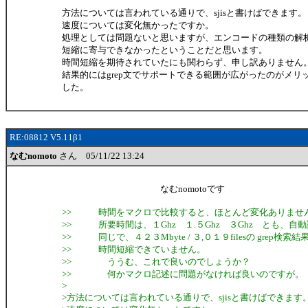
方法については言われている通りで、sjisと書けばできます。
速度については変化無かったですか。
処理としては問題ないと思いますが、エンコードの種類の解
短縮に寄与できなかったということだと思います。
時間短縮を期待されていたにも関わらず、申し訳ありません
結果的にはgrep文でサポートできる範囲が広がったのがメリ
した。
RE:08812 V5.11β1
なむnomoto
さん 05/11/22 13:24
なむnomotoです
>> 時間をマクロで比較すると、ほとんど変化ありませ
>> 所要時間は、１Ghz １.５Ghz ３Ghz とも、自
>> 同じで、４２３Mbyte / ３,０１９filesの grep検索結
>> 時間短縮できていません。
>> ううむ、これで良いのでしょうか？
>> 何かマクロ記述に問題がなければ良いのですが。
>
>方法については言われている通りで、sjisと書けばできます