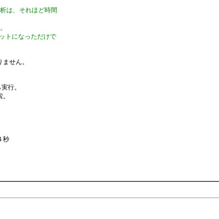
解析は、それほど時間
ん。
リットになっただけで
りません。
実行。
索。
４秒