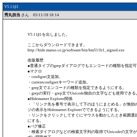
V5.11β1
秀丸担当
さん 05/11/18 18:14
V5.11β1を出しました。
ここからダウンロードできます。
http://hide.maruo.co.jp/software/bin/hm511b1_signed.exe
改版履歴
●普通タイプのgrepダイアログでもエンコードの種類を指定
●マクロ
・configset文追加。
・currentconfigsetキーワード追加。
・grep文でエンコードの種類を指定できるようにする。
・grepの実行・grep文でUnicode独自の文字なども使用で
●Hidemarnet Explorer関係
・「リンク先を番号で表示して下のほうにまとめる」が無効
ジの表示をHidemarnet Explorerでできるようにする。
・リンクをクリックしてすぐにマウスを動かしたとき範囲選
にする。
●バグ修正
・検索ダイアログなどの検索文字列の取得でUnicodeの文字