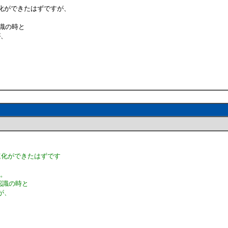
化ができたはずですが、
。
識の時と
が、
速化ができたはずです
。
認識の時と
果が、