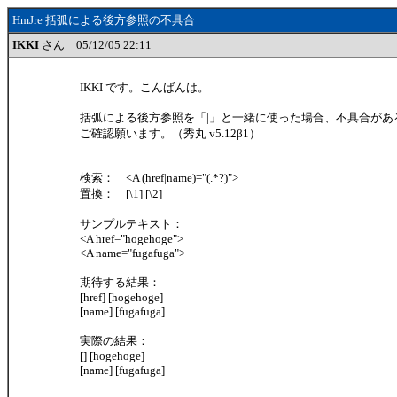
HmJre 括弧による後方参照の不具合
IKKI
さん 05/12/05 22:11
IKKI です。こんばんは。
括弧による後方参照を「|」と一緒に使った場合、不具合があ
ご確認願います。（秀丸 v5.12β1）
検索： <A (href|name)="(.*?)">
置換： [\1] [\2]
サンプルテキスト：
<A href="hogehoge">
<A name="fugafuga">
期待する結果：
[href] [hogehoge]
[name] [fugafuga]
実際の結果：
[] [hogehoge]
[name] [fugafuga]