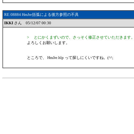
RE:08884 HmJre括弧による後方参照の不具
IKKI
さん 05/12/07 00:30
> とにかくまずいので、さっそく修正させていただきます
よろしくお願いします。
ところで、 HmJre.hlp って探しにくいですね。(^^;