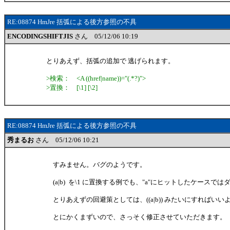
RE:08874 HmJre 括弧による後方参照の不具
ENCODINGSHIFTJIS
さん 05/12/06 10:19
とりあえず、括弧の追加で 逃げられます。
>検索： <A ((href|name))="(.*?)">
>置換： [\1] [\2]
RE:08874 HmJre 括弧による後方参照の不具
秀まるお
さん 05/12/06 10:21
すみません。バグのようです。
(a|b) を\1 に置換する例でも、"a"にヒットしたケースで
とりあえずの回避策としては、((a|b)) みたいにすればいい
とにかくまずいので、さっそく修正させていただきます。