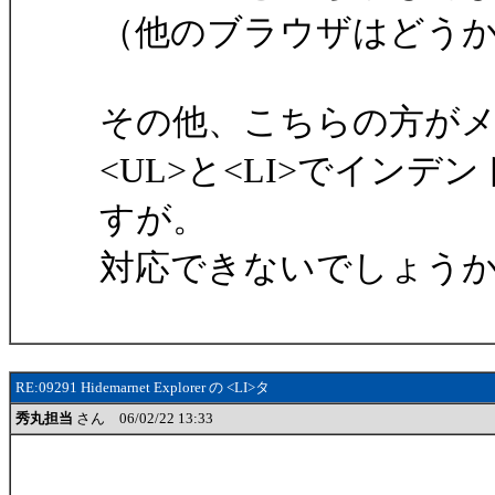
（他のブラウザはどう
その他、こちらの方が
<UL>と<LI>でイン
すが。
対応できないでしょう
RE:09291 Hidemarnet Explorer の <LI>タ
秀丸担当
さん 06/02/22 13:33