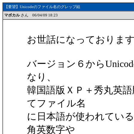
【要望】Unicodeのファイル名のグレップ結
マボカル
さん 06/04/09 18:23
お世話になっておりま
バージョン６からUnic
なり、
韓国語版ＸＰ＋秀丸英語
てファイル名
に日本語が使われてい
角英数字や