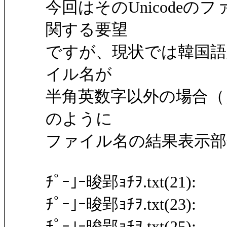
今回はそのUnicode
関する要望
ですが、現状では韓国語
イル名が
半角英数字以外の場合（
のように
ファイル名の結果表示部
ﾁﾟｰ｣ｰ晙郢ｮﾁｦ.txt(21):
ﾁﾟｰ｣ｰ晙郢ｮﾁｦ.txt(23):
ﾁﾟｰ｣ｰ晙郢ｮﾁｦ.txt(25):