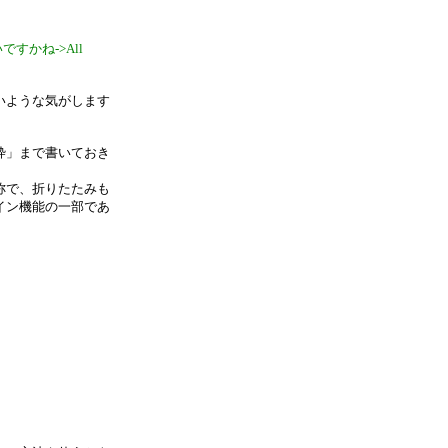
すかね->All
いような気がします
枠」まで書いておき
称で、折りたたみも
イン機能の一部であ
。