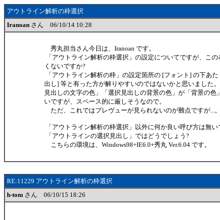
アウトライン解析の枠選択
Iranoan
さん 06/10/14 10:28
秀丸担当さん今日は、Iranoan です。
「アウトライン解析の枠選択」の設定についてですが、この
くないですか?
「アウトライン解析の枠」の設定箇所の [フォント] の下あた
出し] 等と有った方が解りやすいのではないかと思いました
見出しの文字の色」「選択見出しの背景の色」が「背景の色
いですが、スペース的に厳しそうなので。
ただ、これではプレヴューが見られないのが難点ですが...
「アウトライン解析の枠選択」以外に何か良い呼び方は無いです
「アウトラインの選択見出し」ではどうでしょう?
こちらの環境は、Windows98+IE6.0+秀丸 Ver.6.04 です。
RE:11229 アウトライン解析の枠選択
h-tom
さん 06/10/15 18:26