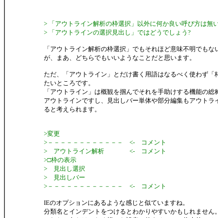
> 「アウトライン解析の枠選択」以外に何か良い呼び方は無いで
> 「アウトラインの選択見出し」ではどうでしょう?
「アウトライン解析の枠選択」でもそれほど意味不明でもな
が、まあ、どちらでもいいようなことだと思います。
ただ、「アウトライン」とだけ書く用語はなるべく使わず「
たいところです。
「アウトライン」は概観を掴んでそれを手助けする機能の総
アウトラインですし、見出しバー単体や部分編集もアウトラ
ると考えられます。
>変更
>－－－－－－－－－－－－ <- コメント
> アウトライン解析 <- コメント
>□枠の表示
> 見出し選択
> 見出しバー
>－－－－－－－－－－－－ <- コメント
IEのオプションにあるような感じと似ていますね。
分類名とインデントをつけるとわかりやすいかもしれません