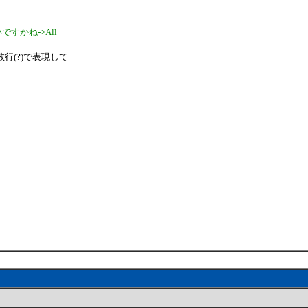
すかね->All
行(?)で表現して