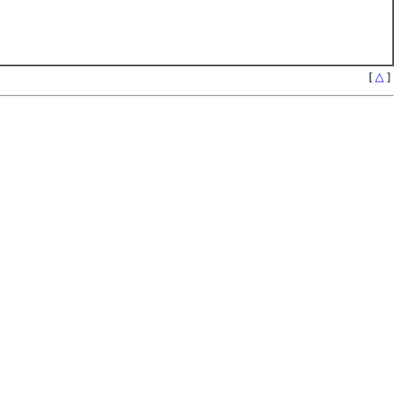
[
△
]