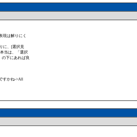
表現は解りにく
りに、[選択見
。本当は、「選択
」の下にあれば良
。
かね->All