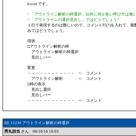
h-tom です。
> 「アウトライン解析の枠選択」以外に何か良い呼び方は無いで
> 「アウトラインの選択見出し」ではどうでしょう?
１行で表現するのは難しいので、コメント行(?)を入れて、複数
みてはどうでしょう。
現状
□アウトライン解析の枠
アウトライン解析の枠選択
見出しバー
変更
－－－－－－－－－－－－ <- コメント
アウトライン解析 <- コメント
□枠の表示
見出し選択
見出しバー
－－－－－－－－－－－－ <- コメント
RE:11230 アウトライン解析の枠選択
秀丸担当
さん 06/10/16 10:03