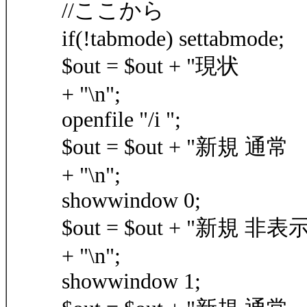
//ここから
if(!tabmode) settabmode;
$out = $out + "現状 ：tabg
+ "\n";
openfile "/i ";
$out = $out + "新規 通常 ：ta
+ "\n";
showwindow 0;
$out = $out + "新規 非表示：ta
+ "\n";
showwindow 1;