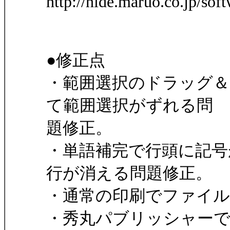
http://hide.maruo.co.jp/sof
●修正点
・範囲選択のドラッグ＆
て範囲選択がずれる問
題修正。
・単語補完で行頭に記号
行が消える問題修正。
・通常の印刷でファイル名
・秀丸パブリッシャー