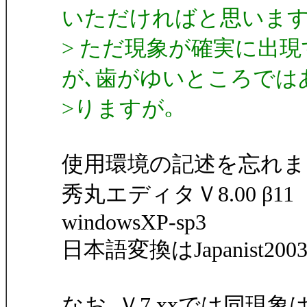
いただければと思います
> ただ現象が確実に出
が､歯がゆいところでは
>りますが｡
使用環境の記述を忘れま
秀丸エディタＶ8.00 β11
windowsXP-sp3
日本語変換はJapanist200
なお､Ｖ7.xxでは同現