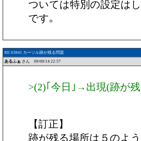
ついては特別の設定はし
です｡
RE:03841 カーソル跡が残る問題
あるふぁ
さん 09/09/14 22:57
>(2)｢今日｣→出現(跡
【訂正】
跡が残る場所は５のよう