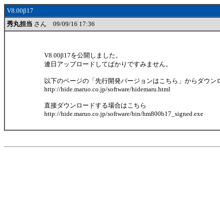
V8.00β17
秀丸担当
さん 09/09/16 17:36
V8.00β17を公開しました。
連日アップロードしてばかりですみません。
以下のページの「先行開発バージョンはこちら」からダウン
http://hide.maruo.co.jp/software/hidemaru.html
直接ダウンロードする場合はこちら
http://hide.maruo.co.jp/software/bin/hm800b17_signed.exe