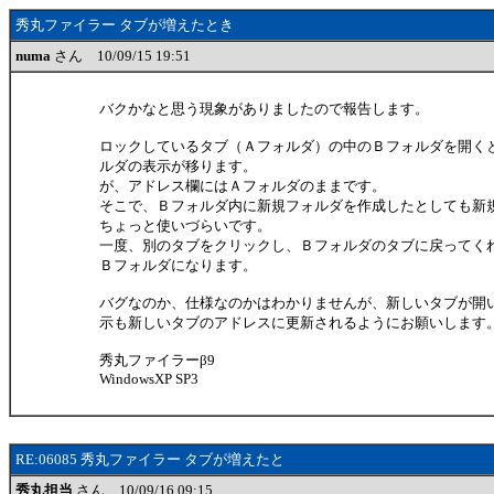
秀丸ファイラー タブが増えたとき
numa
さん 10/09/15 19:51
バクかなと思う現象がありましたので報告します。
ロックしているタブ（Ａフォルダ）の中のＢフォルダを開く
ルダの表示が移ります。
が、アドレス欄にはＡフォルダのままです。
そこで、Ｂフォルダ内に新規フォルダを作成したとしても新
ちょっと使いづらいです。
一度、別のタブをクリックし、Ｂフォルダのタブに戻ってく
Ｂフォルダになります。
バグなのか、仕様なのかはわかりませんが、新しいタブが開
示も新しいタブのアドレスに更新されるようにお願いします
秀丸ファイラーβ9
WindowsXP SP3
RE:06085 秀丸ファイラー タブが増えたと
秀丸担当
さん 10/09/16 09:15