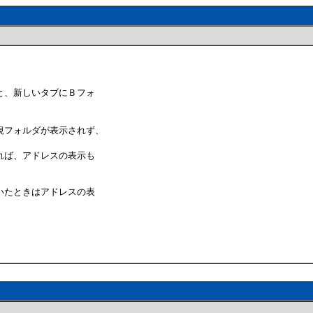
と、新しいタブにＢフォ
規フォルダが表示されず、
れば、アドレスの表示も
いたときはアドレスの表
。