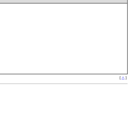
[
△
]