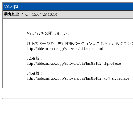
V8.54β2
秀丸担当
さん 15/04/23 16:10
V8.54β2を公開しました。
以下のページの「先行開発バージョンはこちら」からダウン
http://hide.maruo.co.jp/software/hidemaru.html
32bit版：
http://hide.maruo.co.jp/software/bin/hm854b2_signed.exe
64bit版：
http://hide.maruo.co.jp/software/bin/hm854b2_x64_signed.exe