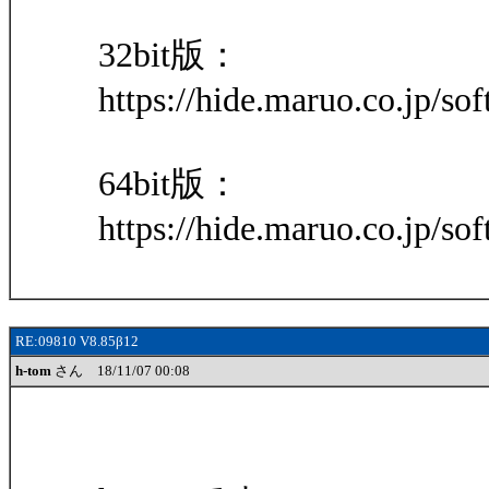
32bit版：
https://hide.maruo.co.jp/s
64bit版：
https://hide.maruo.co.jp/s
RE:09810 V8.85β12
h-tom
さん 18/11/07 00:08